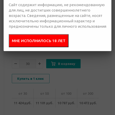
Сайт содержит информацию, не рекомендованную
для лиц, не достигших совершеннолетнего
10 472 руб.
возраста. Сведения, размещенные на сайте, носят
Много
исключительно информационный характер и
преднозначены только для личного использования
Добавить в
Отправить
запрос
презентацию
МНЕ ИСПОЛНИЛОСЬ 18 ЛЕТ
В корзину
Купить в 1 клик
от 30
от 50
от 100
от 300
11 424 руб.
11 101 руб.
10 787 руб.
10 472 руб.