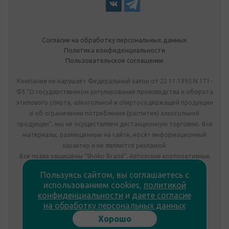
Согласие на обработку персональных данных
Политика конфиденциальности
Пользовательское соглашение
Компания не нарушает Федеральный закон от 22.11.1995 N 171-
ФЗ "О государственном регулировании производства и оборота
этилового спирта, алкогольной и спиртосодержащей продукции
и об ограничении потребления (распития) алкогольной
продукции": мы не осуществляем дистанционную торговлю. Все
материалы, размещенные на сайте, носят информационный
характер и не являются рекламой.
Все права защищены "Shoko Brand". Авторские корпоративные
подарки собственного производства.
Пользуясь сайтом, вы соглашаетесь с
Комплектация подарка может отличаться от изображения.
использованием cookies,
политикой
Информация на сайте не является публичной офертой.
конфиденциальности
и
даете согласие
Сведения о продавце:
на обработку персональных данных
ООО «Фабрика подарков», лицензия №78РПА0009672 от
Хорошо
23.05.2023