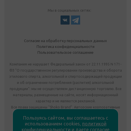
Мы в социальных сетях:
Согласие на обработку персональных данных
Политика конфиденциальности
Пользовательское соглашение
Компания не нарушает Федеральный закон от 22.11.1995 N 171-
ФЗ "О государственном регулировании производства и оборота
этилового спирта, алкогольной и спиртосодержащей продукции
и об ограничении потребления (распития) алкогольной
продукции": мы не осуществляем дистанционную торговлю. Все
материалы, размещенные на сайте, носят информационный
характер и не являются рекламой.
Все права защищены "Shoko Brand". Авторские корпоративные
подарки собственного производства.
Пользуясь сайтом, вы соглашаетесь с
Комплектация подарка может отличаться от изображения.
использованием cookies,
политикой
Информация на сайте не является публичной офертой.
конфиденциальности
и
даете согласие