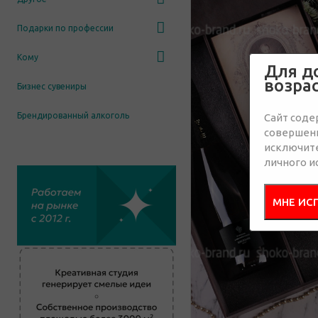
Подарки по профессии
Кому
Для д
возра
Бизнес сувениры
Брендированный алкоголь
Сайт соде
совершенн
исключит
личного и
МНЕ ИС