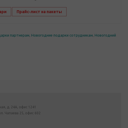
ари
Прайс-лист на пакеты
дарки партнерам
,
Новогодние подарки сотрудникам
,
Новогодний
ная, д. 24А, офис 1241
ул. Чапаева 25, офис 602