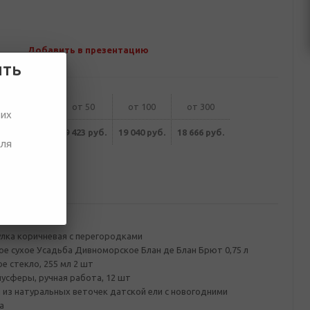
Добавить в презентацию
ить
от 30
от 50
от 100
от 300
ших
19 805 руб.
19 423 руб.
19 040 руб.
18 666 руб.
для
ование
лка коричневая с перегородками
ое сухое Усадьба Дивноморское Блан де Блан Брют 0,75 л
е стекло, 255 мл 2 шт
усферы, ручная работа, 12 шт
 из натуральных веточек датской ели с новогодними
а