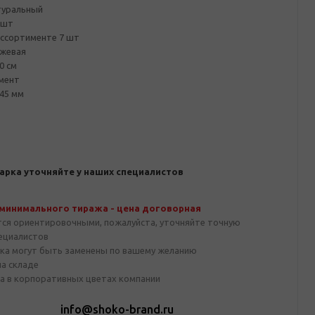
туральный
 шт
ассортименте 7 шт
ежевая
0 см
мент
45 мм
арка уточняйте у наших специалистов
 минимального тиража - цена договорная
тся ориентировочными, пожалуйста, уточняйте точную
пециалистов
ка могут быть заменены по вашему желанию
на складе
а в корпоративных цветах компании
1
info@shoko-brand.ru