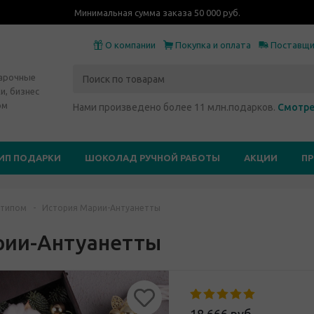
Минимальная сумма заказа 50 000 руб.
О компании
Покупка и оплата
Поставщ
дарочные
и, бизнес
ом
Нами произведено более 11 млн.подарков.
Смотре
ИП ПОДАРКИ
ШОКОЛАД РУЧНОЙ РАБОТЫ
АКЦИИ
П
отипом
-
История Марии-Антуанетты
рии-Антуанетты