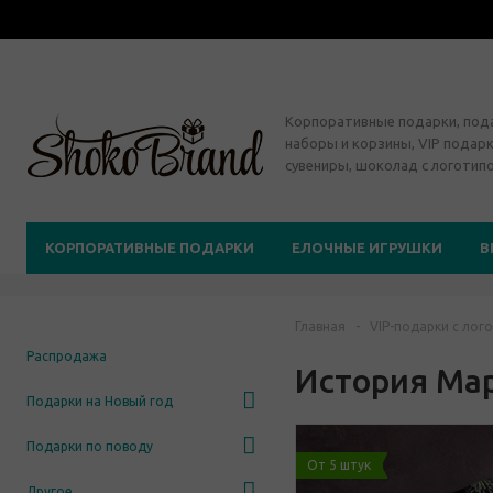
Корпоративные подарки, по
наборы и корзины, VIP подарк
сувениры, шоколад с логотип
КОРПОРАТИВНЫЕ ПОДАРКИ
ЕЛОЧНЫЕ ИГРУШКИ
В
Главная
-
VIP-подарки с лог
Распродажа
История Ма
Подарки на Новый год
Подарки по поводу
От 5 штук
Другое