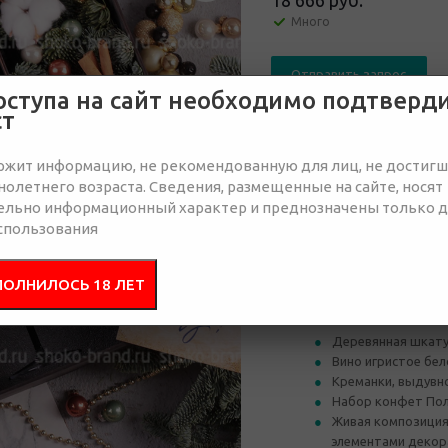
18 666 руб.
Много
Отправить запрос
оступа на сайт необходимо подтверд
ст
от 5
от 10
ржит информацию, не рекомендованную для лиц, не достиг
олетнего возраста. Сведения, размещенные на сайте, носят
20 944 руб.
20 188 руб.
ельно информационный характер и преднозначены только 
спользования
Состав
Брендир
ПОЛНИЛОСЬ 18 ЛЕТ
Деревянная шкату
Вино игристое бел
Креманки, выдувно
Набор конфет Пол
Живая композиция
элементами декор