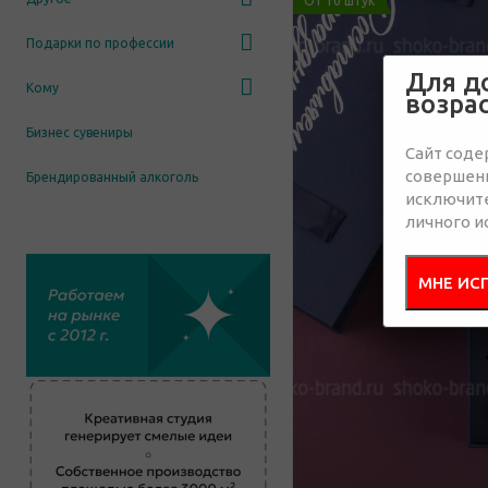
От 10 штук
Подарки по профессии
Для д
Кому
возра
Бизнес сувениры
Сайт соде
совершенн
Брендированный алкоголь
исключит
личного и
МНЕ ИС