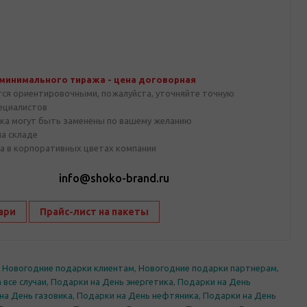
 минимального тиража - цена договорная
тся ориентировочными, пожалуйста, уточняйте точную
пециалистов
ка могут быть заменены по вашему желанию
на складе
а в корпоративных цветах компании
1
info@shoko-brand.ru
ари
Прайс-лист на пакеты
,
Новогодние подарки клиентам
,
Новогодние подарки партнерам
,
 все случаи
,
Подарки на День энергетика
,
Подарки на День
на День газовика
,
Подарки на День нефтяника
,
Подарки на День