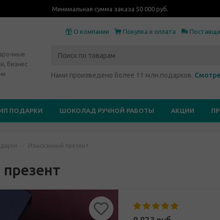
Минимальная сумма заказа 50 000 руб.
О компании
Покупка и оплата
Поставщ
дарочные
и, бизнес
ом
Нами произведено более 11 млн.подарков.
Смотре
ИП ПОДАРКИ
ШОКОЛАД РУЧНОЙ РАБОТЫ
АКЦИИ
П
дарки
-
Изысканный презент
 презент