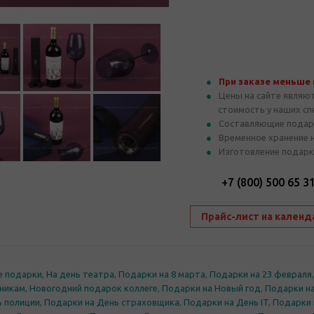
При заказе меньше
Цены на сайте являю
стоимость у наших с
Составляющие подар
Временное хранение 
Изготовление подарк
+7 (800) 500 65 3
Прайс-лист на календ
е подарки
,
На день театра
,
Подарки на 8 марта
,
Подарки на 23 февраля
никам
,
Новогодний подарок коллеге
,
Подарки на Новый год
,
Подарки на
ь полиции
,
Подарки на День страховщика
,
Подарки на День IT
,
Подарки 