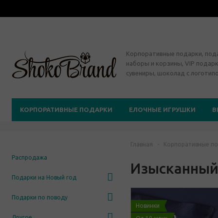
Корпоративные подарки, по
наборы и корзины, VIP подарк
сувениры, шоколад с логотип
КОРПОРАТИВНЫЕ ПОДАРКИ
ЕЛОЧНЫЕ ИГРУШКИ
В
Главная
-
Корпоративные по
Распродажа
Изысканный
Подарки на Новый год
Подарки по поводу
Новинки
Другое