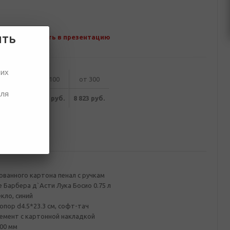
ить
Добавить в презентацию
ших
от 50
от 100
от 300
для
172 руб.
8 993 руб.
8 823 руб.
ование
ванного картона пенал с ручкам
е Барбера д`Асти Лука Босио 0.75 л
кло, синий
пор d4.5*23.3 см, софт-тач
мент с картонной накладкой
00 мм