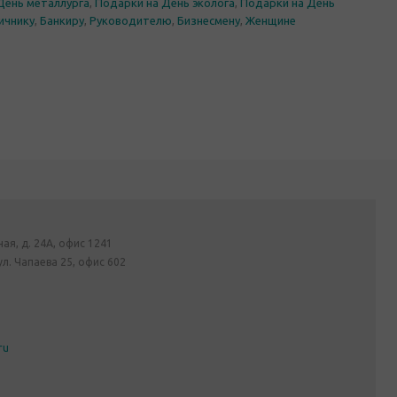
День металлурга
,
Подарки на День эколога
,
Подарки на День
ичнику
,
Банкиру
,
Руководителю
,
Бизнесмену
,
Женщине
ная, д. 24А, офис 1241
ул. Чапаева 25, офис 602
ru