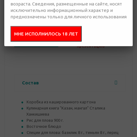
возраста. Сведения, размещенные на сайте, носят
исключительно информационный характер и
0 руб.
преднозначены только для личного использования
Нет в наличии
МНЕ ИСПОЛНИЛОСЬ 18 ЛЕТ
Добавить в
Отправить
запрос
презентацию
Состав
Коробка из кашированного картона
Кулинарная книга "Казан, мангал" Сталика
Ханкишиева
Рис для плова 900 г.
Восточное блюдо
Специи для плова: базилик 8 г., тимьян 8 г., перец