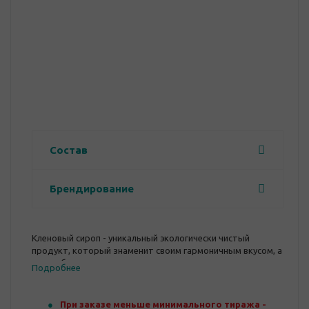
Состав
Брендирование
Кленовый сироп - уникальный экологически чистый
продукт, который знаменит своим гармоничным вкусом, а
также бесчисленным количеством минералов и
Подробнее
витаминов.
При заказе меньше минимального тиража -