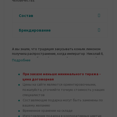
человечества.
Состав
Брендирование
А вы знали, что традиция закусывать коньяк лимоном
получила распространение, когда император Николай II,
впервые попробовал французский коньяк, который
Подробнее
оказался слишком крепким, но кроме лимона под рукой
ничего не оказалось?
При заказе меньше минимального тиража -
цена договорная
Цены на сайте являются ориентировочными,
пожалуйста, уточняйте точную стоимость у наших
специалистов
Составляющие подарка могут быть заменены по
вашему желанию
Временное хранение на складе
Изготовление подарка в корпоративных цветах