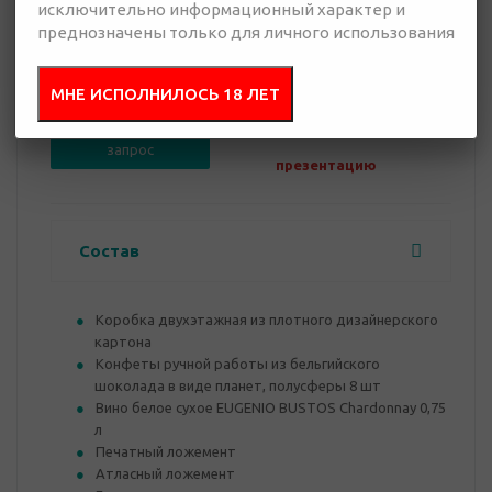
исключительно информационный характер и
преднозначены только для личного использования
0 руб.
Нет в наличии
МНЕ ИСПОЛНИЛОСЬ 18 ЛЕТ
Добавить в
Отправить
запрос
презентацию
Состав
Коробка двухэтажная из плотного дизайнерского
картона
Конфеты ручной работы из бельгийского
шоколада в виде планет, полусферы 8 шт
Вино белое сухое EUGENIO BUSTOS Chardonnay 0,75
л
Печатный ложемент
Атласный ложемент