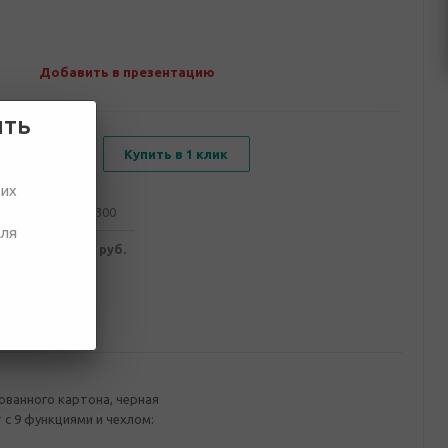
Добавить в презентацию
ить
В корзину
Купить в 1 клик
ших
от 100
от 300
для
080 руб.
3 000 руб.
ование
ованного картона, черная
с 9 функциями и чехлом: