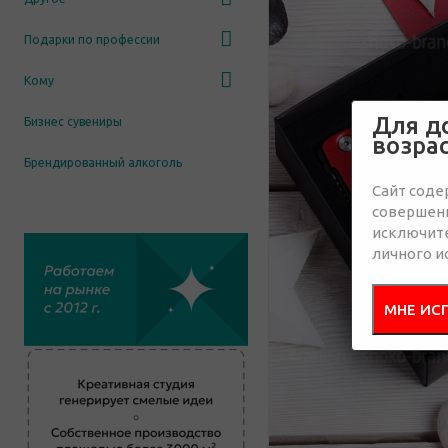
Подарки по профессии
Кому
Для д
Бизнес сувениры
возра
Брендированный алкоголь
Сайт соде
совершенн
исключит
личного и
МНЕ ИС