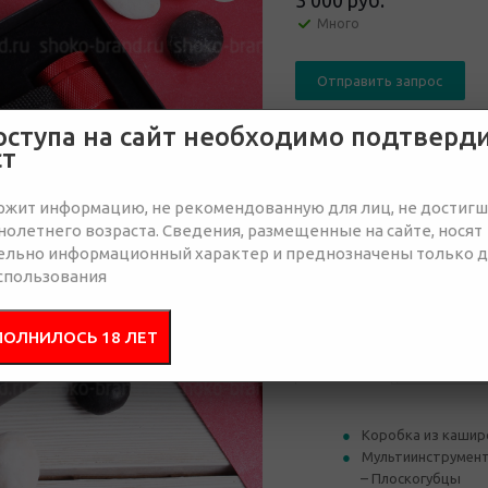
3 000 руб.
Много
Отправить запрос
оступа на сайт необходимо подтверд
ст
ржит информацию, не рекомендованную для лиц, не достиг
олетнего возраста. Сведения, размещенные на сайте, носят
от 30
от 50
ельно информационный характер и преднозначены только 
3 110 руб.
3 110 руб.
3 
спользования
ПОЛНИЛОСЬ 18 ЛЕТ
Состав
Брендир
Коробка из кашир
Мультиинструмент 
– Плоскогубцы