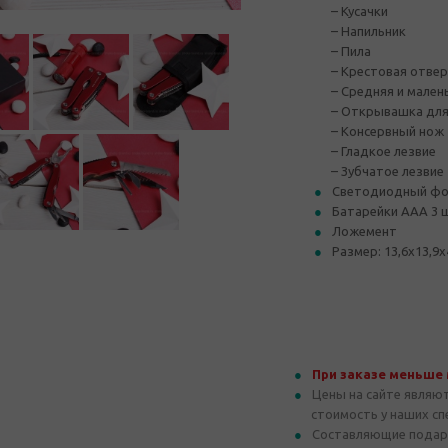
– Кусачки
– Напильник
– Пила
– Крестовая отве
– Средняя и мален
– Открывашка для
– Консервный нож
– Гладкое лезвие
– Зубчатое лезвие
Светодиодный фо
Батарейки ААА 3 
Ложемент
Размер: 13,6х13,9х
При заказе меньше
Цены на сайте являю
стоимость у наших с
Составляющие подар