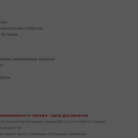
ртка
ькая плоские отвертки
 бутылок
нарик алюминевый, красный
шт
4,6 см
 минимального тиража - цена договорная
тся ориентировочными, пожалуйста, уточняйте точную
пециалистов
ка могут быть заменены по вашему желанию