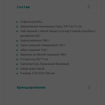
Состав
Гофрокоробка
Деревянная менажница Горы 18*14,5*2 см
Чай черный с липой Мацеста в картонной коробке с
дизайном 60 г
Хурма вяленая 180 г
Орех грецкий очищенный 130 г
Айва сушеная 150 г
Варенье из белой черешни 300 г
Открытка 9,5*7 см
Наполнитель бумажный бежевый
Шнур джутовый
Размер 310*250*100 мм
Брендирование