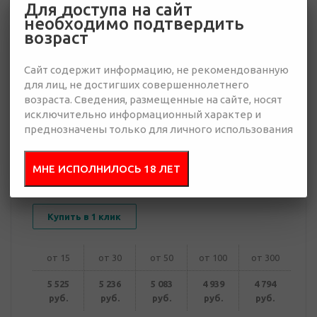
Для доступа на сайт
необходимо подтвердить
4 794 руб.
возраст
Много
Сайт содержит информацию, не рекомендованную
для лиц, не достигших совершеннолетнего
Добавить в
Отправить
запрос
возраста. Сведения, размещенные на сайте, носят
презентацию
исключительно информационный характер и
преднозначены только для личного использования
МНЕ ИСПОЛНИЛОСЬ 18 ЛЕТ
В корзину
Купить в 1 клик
от 15
от 30
от 50
от 100
от 300
5 525
5 236
5 083
4 939
4 794
руб.
руб.
руб.
руб.
руб.