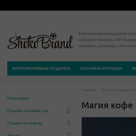
Корпоративные подарки, по
наборы и корзины, VIP подарк
сувениры, шоколад с логотип
КОРПОРАТИВНЫЕ ПОДАРКИ
ЕЛОЧНЫЕ ИГРУШКИ
В
Главная
-
Корпоративные по
Распродажа
Магия кофе
Подарки на Новый год
Подарки по поводу
Другое