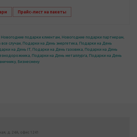
ари
Прайс-лист на пакеты
,
Новогодние подарки клиентам
,
Новогодние подарки партнерам
,
 все случаи
,
Подарки на День энергетика
,
Подарки на День
арки на День IT
,
Подарки на День газовика
,
Подарки на День
лезнодорожника
,
Подарки на День металлурга
,
Подарки на День
аничнику
,
Бизнесмену
ная, д. 24А, офис 1241