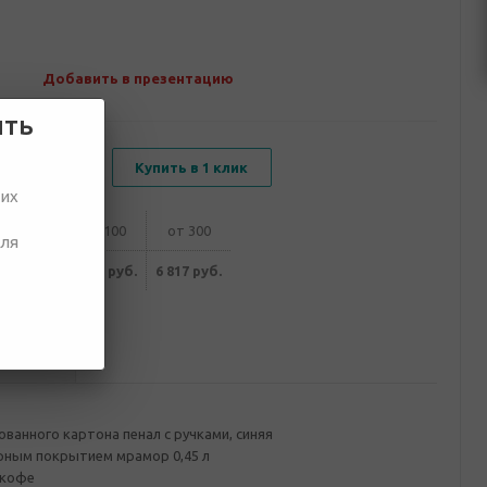
Добавить в презентацию
ить
В корзину
Купить в 1 клик
ших
от 50
от 100
от 300
для
234 руб.
7 030 руб.
6 817 руб.
ование
ванного картона пенал с ручками, синяя
арным покрытием мрамор 0,45 л
 кофе