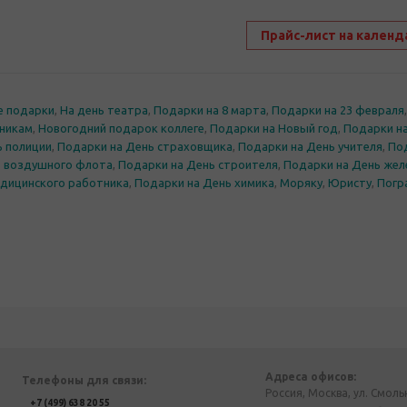
Прайс-лист на календ
е подарки
,
На день театра
,
Подарки на 8 марта
,
Подарки на 23 февраля
никам
,
Новогодний подарок коллеге
,
Подарки на Новый год
,
Подарки на
ь полиции
,
Подарки на День страховщика
,
Подарки на День учителя
,
Под
ь воздушного флота
,
Подарки на День строителя
,
Подарки на День же
едицинского работника
,
Подарки на День химика
,
Моряку
,
Юристу
,
Погр
Адреса офисов:
Телефоны для связи:
Россия, Москва, ул. Смоль
+7 (499) 638 20 55