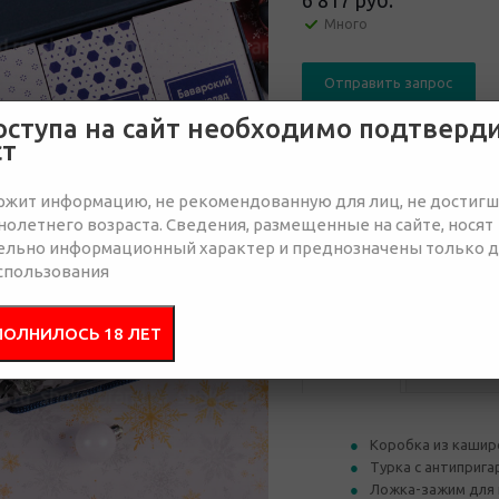
6 817 руб.
Много
Отправить запрос
оступа на сайт необходимо подтверд
ст
ржит информацию, не рекомендованную для лиц, не достиг
олетнего возраста. Сведения, размещенные на сайте, носят
от 10
от 30
ельно информационный характер и преднозначены только 
спользования
7 854 руб.
7 438 руб.
7 
ПОЛНИЛОСЬ 18 ЛЕТ
Состав
Брендир
Коробка из каширо
Турка с антиприг
Ложка-зажим для