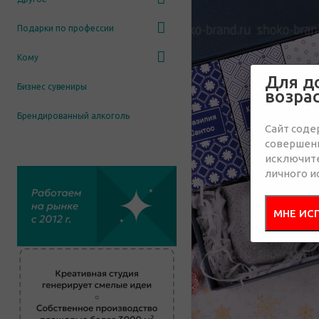
Подарки по профессии
Кому
Для д
Бизнес сувениры
возра
Брендированный алкоголь
Сайт соде
совершенн
исключит
личного и
МНЕ ИС