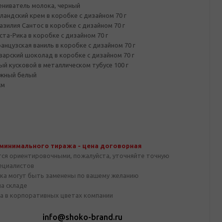
ениватель молока, черный
андский крем в коробке с дизайном 70 г
зилия Сантос в коробке с дизайном 70 г
та-Рика в коробке с дизайном 70 г
нцузская ваниль в коробке с дизайном 70 г
арский шоколад в коробке с дизайном 70 г
й кусковой в металлическом тубусе 100 г
ажный белый
см
 минимального тиража - цена договорная
тся ориентировочными, пожалуйста, уточняйте точную
пециалистов
ка могут быть заменены по вашему желанию
на складе
а в корпоративных цветах компании
1
info@shoko-brand.ru