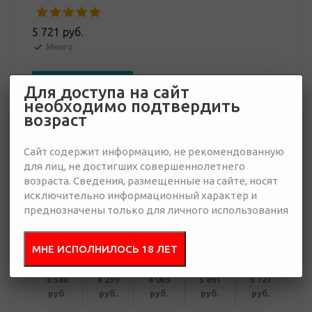
5 721 руб.
Много
Добавить в
Отправить
Для доступа на сайт
запрос
необходимо подтвердить
презентацию
возраст
Сайт содержит информацию, не рекомендованную
для лиц, не достигших совершеннолетнего
В корзину
возраста. Сведения, размещенные на сайте, носят
исключительно информационный характер и
преднозначены только для личного использования
Купить в 1 клик
МНЕ ИСПОЛНИЛОСЬ 18 ЛЕТ
от 15
от 30
от 50
от 100
от 300
6 588
6 239
6 069
5 891
5 721
руб.
руб.
руб.
руб.
руб.