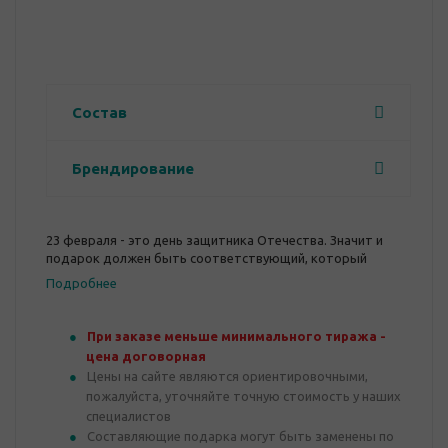
Состав
Брендирование
23 февраля - это день защитника Отечества. Значит и
подарок должен быть соответствующий, который
напомнит каждому мужчине о том, что он патриот и
Подробнее
готов защищать не только свою страну, но и семью.
При заказе меньше минимального тиража -
цена договорная
Цены на сайте являются ориентировочными,
пожалуйста, уточняйте точную стоимость у наших
специалистов
Составляющие подарка могут быть заменены по