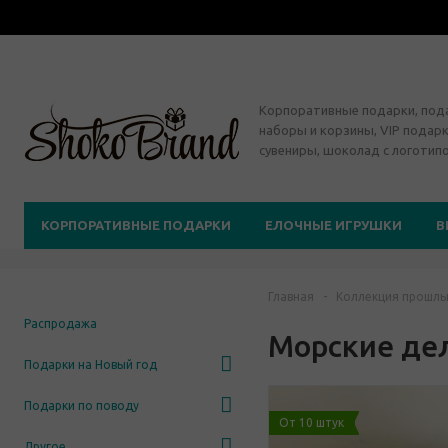
Корпоративные подарки, по
наборы и корзины, VIP подарк
сувениры, шоколад с логотип
КОРПОРАТИВНЫЕ ПОДАРКИ
ЕЛОЧНЫЕ ИГРУШКИ
В
Главная
-
Коллекция прошлы
Распродажа
Морские де
Подарки на Новый год
Подарки по поводу
От 10 штук
Другое