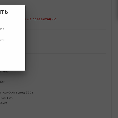
ить
Добавить в презентацию
ших
для
ование
окошком
итель
0 г
голубой тунец 250 г.
 свиток
0 мм