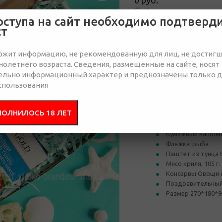
0 руб.
Нет в наличии
оступа на сайт необходимо подтверд
ст
Отправить запрос
ржит информацию, не рекомендованную для лиц, не достиг
олетнего возраста. Сведения, размещенные на сайте, носят
ельно информационный характер и преднозначены только 
спользования
Состав
Брендир
ПОЛНИЛОСЬ 18 ЛЕТ
Гофрочемодан с 
Бумажный наполн
Фляжка-рыба
Паштет из тунца 8
Мясо криля, 105 г.
Консервы Овощи и 
Поздравительный
Размер 270*180*9