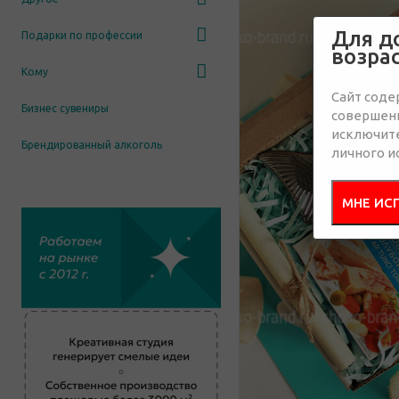
Для д
Подарки по профессии
возра
Кому
Сайт соде
Бизнес сувениры
совершенн
исключит
Брендированный алкоголь
личного и
МНЕ ИС