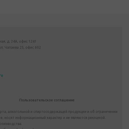
ная, д. 24А, офис 1241
ул. Чапаева 25, офис 602
ru
Пользовательское соглашение
ирта, алкогольной и спиртосодержащей продукции и об ограничении
е, носят информационный характер и не являются рекламой.
роизводства.