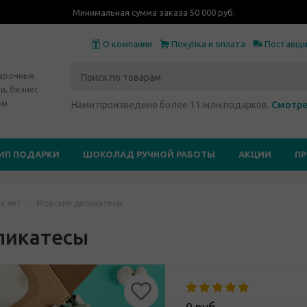
Минимальная сумма заказа 50 000 руб.
О компании
Покупка и оплата
Поставщ
дарочные
и, бизнес
ом
Нами произведено более 11 млн.подарков.
Смотре
ИП ПОДАРКИ
ШОКОЛАД РУЧНОЙ РАБОТЫ
АКЦИИ
П
х лет
-
Морские деликатесы
ликатесы