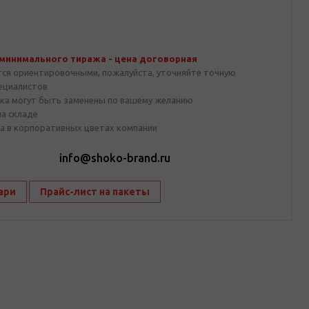
 минимального тиража - цена договорная
тся ориентировочными, пожалуйста, уточняйте точную
пециалистов
ка могут быть заменены по вашему желанию
на складе
а в корпоративных цветах компании
1
info@shoko-brand.ru
ари
Прайс-лист на пакеты