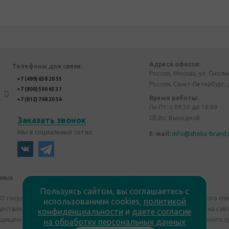
Адреса офисов:
Телефоны для связи:
Россия, Москва, ул. Смоль
+7 (499) 638 20 55
Россия, Санкт-Петербург, 
+7 (800) 500 65 31
Время работы:
+7 (812) 748 20 56
Пн-Пт: с 09:30 до 18:00
Сб,Вс: Выходной
Заказать звонок
Мы в социальных сетях:
E-mail:
info@shoko-brand.
нных
Политика конфиденциальности
Пользуясь сайтом, вы соглашаетесь с
"О государственном регулировании производства и оборота этилового сп
использованием cookies,
политикой
уществляем дистанционную торговлю. Все материалы, размещенные на сайт
конфиденциальности
и
даете согласие
ащищены "Shoko Brand". Авторские корпоративные подарки собственного п
на обработку персональных данных