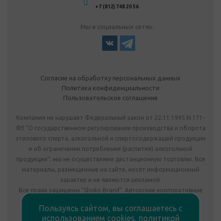
+7 (812) 748 20 56
Мы в социальных сетях:
Согласие на обработку персональных данных
Политика конфиденциальности
Пользовательское соглашение
Компания не нарушает Федеральный закон от 22.11.1995 N 171-
ФЗ "О государственном регулировании производства и оборота
этилового спирта, алкогольной и спиртосодержащей продукции
и об ограничении потребления (распития) алкогольной
продукции": мы не осуществляем дистанционную торговлю. Все
материалы, размещенные на сайте, носят информационный
характер и не являются рекламой.
Все права защищены "Shoko Brand". Авторские корпоративные
подарки собственного производства.
Пользуясь сайтом, вы соглашаетесь с
Комплектация подарка может отличаться от изображения.
использованием cookies,
политикой