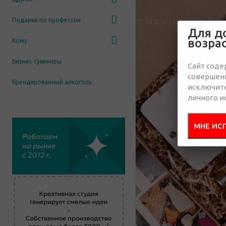
Подарки по профессии
Для д
возра
Кому
Бизнес сувениры
Сайт соде
совершенн
Брендированный алкоголь
исключит
личного и
МНЕ ИС