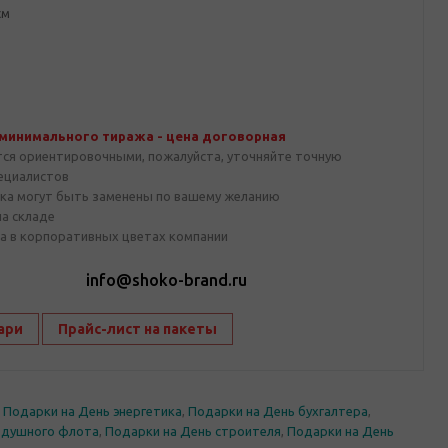
см
 минимального тиража - цена договорная
тся ориентировочными, пожалуйста, уточняйте точную
пециалистов
ка могут быть заменены по вашему желанию
на складе
а в корпоративных цветах компании
1
info@shoko-brand.ru
ари
Прайс-лист на пакеты
,
Подарки на День энергетика
,
Подарки на День бухгалтера
,
здушного флота
,
Подарки на День строителя
,
Подарки на День