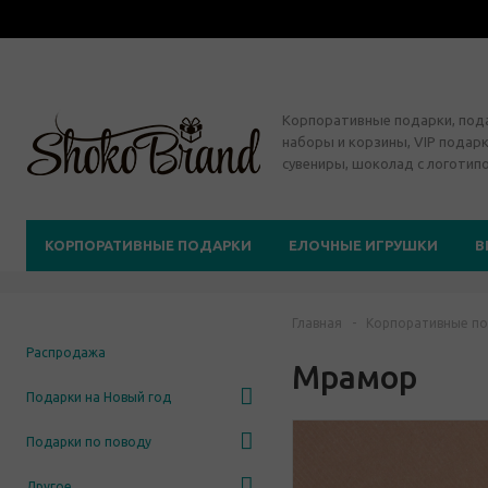
Корпоративные подарки, по
наборы и корзины, VIP подарк
сувениры, шоколад с логотип
КОРПОРАТИВНЫЕ ПОДАРКИ
ЕЛОЧНЫЕ ИГРУШКИ
В
Главная
-
Корпоративные по
Распродажа
Мрамор
Подарки на Новый год
Подарки по поводу
Другое