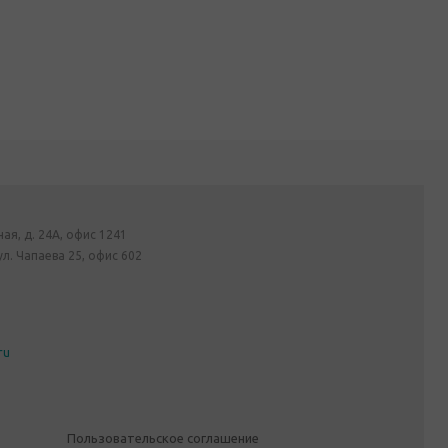
ная, д. 24А, офис 1241
ул. Чапаева 25, офис 602
ru
Пользовательское соглашение