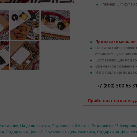
Размер: 31*25*10 
При заказе меньше
Цены на сайте являю
стоимость у наших с
Составляющие подар
Временное хранение 
Изготовление подарк
+7 (800) 500 65 3
Прайс-лист на календ
е подарки
,
На день театра
,
Подарки на 8 марта
,
Подарки на 23 февраля
ка
,
Подарки на День IT
,
Подарки на День газовика
,
Подарки на День во