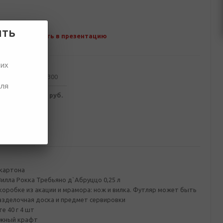
ить
Добавить в презентацию
ших
от 100
от 300
для
174 руб.
4 089 руб.
ование
картона
Вилла Рокка Требьяно д`Абруццо 0,25 л
коробке из акации и мрамора: нож и вилка. Футляр может быть
азделочная доска и предмет сервировки
е 40 г 4 шт
ажный крафт