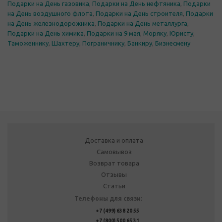
Подарки на День газовика
,
Подарки на День нефтяника
,
Подарки
на День воздушного флота
,
Подарки на День строителя
,
Подарки
на День железнодорожника
,
Подарки на День металлурга
,
Подарки на День химика
,
Подарки на 9 мая
,
Моряку
,
Юристу
,
Таможеннику
,
Шахтеру
,
Пограничнику
,
Банкиру
,
Бизнесмену
Доставка и оплата
Самовывоз
Возврат товара
Отзывы
Статьи
Телефоны для связи:
+7 (499) 638 20 55
+7 (800) 500 65 31