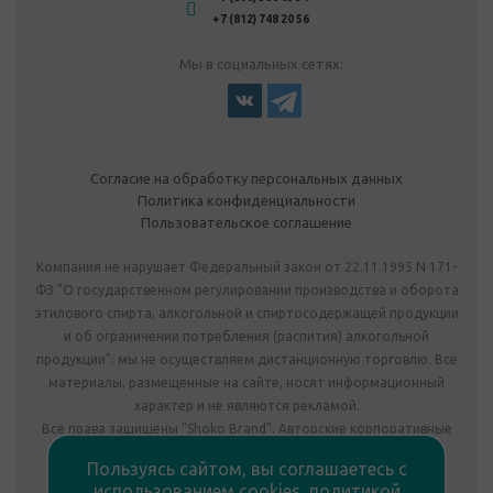
+7 (812) 748 20 56
Мы в социальных сетях:
Согласие на обработку персональных данных
Политика конфиденциальности
Пользовательское соглашение
Компания не нарушает Федеральный закон от 22.11.1995 N 171-
ФЗ "О государственном регулировании производства и оборота
этилового спирта, алкогольной и спиртосодержащей продукции
и об ограничении потребления (распития) алкогольной
продукции": мы не осуществляем дистанционную торговлю. Все
материалы, размещенные на сайте, носят информационный
характер и не являются рекламой.
Все права защищены "Shoko Brand". Авторские корпоративные
подарки собственного производства.
Пользуясь сайтом, вы соглашаетесь с
Комплектация подарка может отличаться от изображения.
использованием cookies,
политикой