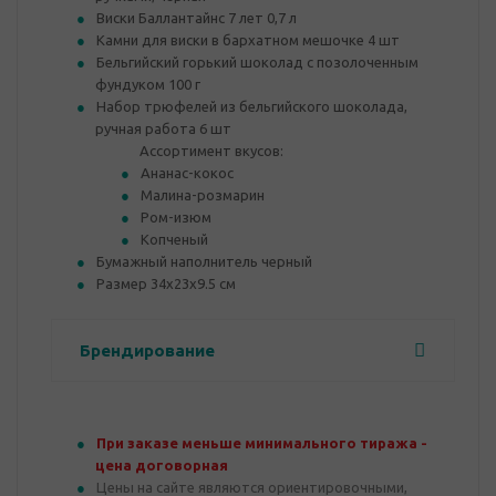
Виски Баллантайнс 7 лет 0,7 л
Камни для виски в бархатном мешочке 4 шт
Бельгийский горький шоколад с позолоченным
фундуком 100 г
Набор трюфелей из бельгийского шоколада,
ручная работа 6 шт
Ассортимент вкусов:
Ананас-кокос
Малина-розмарин
Ром-изюм
Копченый
Бумажный наполнитель черный
Размер 34х23х9.5 см
Брендирование
При заказе меньше минимального тиража -
цена договорная
Цены на сайте являются ориентировочными,