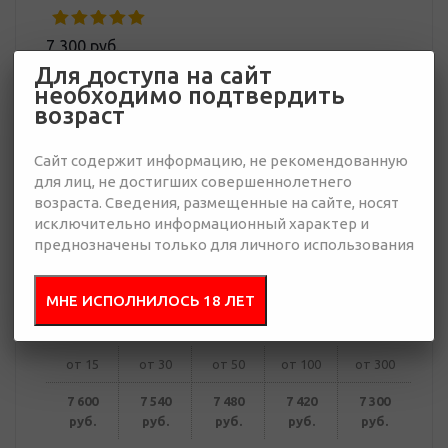
7 300 руб.
Много
Для доступа на сайт
необходимо подтвердить
возраст
Добавить в
Отправить
запрос
презентацию
Сайт содержит информацию, не рекомендованную
для лиц, не достигших совершеннолетнего
возраста. Сведения, размещенные на сайте, носят
исключительно информационный характер и
преднозначены только для личного использования
В корзину
МНЕ ИСПОЛНИЛОСЬ 18 ЛЕТ
Купить в 1 клик
от 15
от 30
от 50
от 100
от 300
7 600
7 540
7 480
7 420
7 300
руб.
руб.
руб.
руб.
руб.