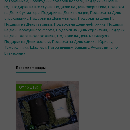
сотрудникам
,
Новогодний подарок коллеге
,
Подарки на Новый
год
,
Подарки на все случаи
,
Подарки на День энергетика
,
Подарки
на День бухгалтера
,
Подарки на День полиции
,
Подарки на День
страховщика
,
Подарки на День учителя
,
Подарки на День IT
,
Подарки на День газовика
,
Подарки на День нефтяника
,
Подарки
на День воздушного флота
,
Подарки на День строителя
,
Подарки
на День железнодорожника
,
Подарки на День металлурга
,
Подарки на День эколога
,
Подарки на День химика
,
Юристу
,
Таможеннику
,
Шахтеру
,
Пограничнику
,
Банкиру
,
Руководителю
,
Бизнесмену
Похожие товары
От 15 штук