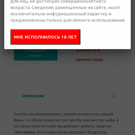
для лиц, не достигших совершеннолетнего
возраста. Сведения, размещенные на сайте, носят
исключительно информационный характер и
преднозначены только для личного использования
0 руб.
Нет в наличии
МНЕ ИСПОЛНИЛОСЬ 18 ЛЕТ
Добавить в
Отправить
запрос
презентацию
Описание
Если бы вы прогуливались зимним вечером по улицам
Вены, то обязательно встретили бы множество кафе, в
которых посетителям предлагают выпить чашечку
глинтвейна. Этот напиток возвращает бодрость,