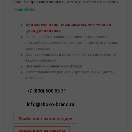
прошли. Приятно вспомнить о том, с чего все начиналось.
Корпоративный набор "Немое кино" мгновенно перенесет
Подробнее
вас в мир кинематографа. За чашкой ароматного кофе и
разговорами об искусстве легко и непринужденного
можно скоротать вечер.
При заказе меньше минимального тиража -
цена договорная
Цены на сайте являются ориентировочными,
пожалуйста, уточняйте точную стоимость у наших
специалистов
Составляющие подарка могут быть заменены по
вашему желанию
Временное хранение на складе
Изготовление подарка в корпоративных цветах
компании
+7 (800) 500 65 31
info@shoko-brand.ru
Прайс-лист на календари
Прайс-лист на пакеты