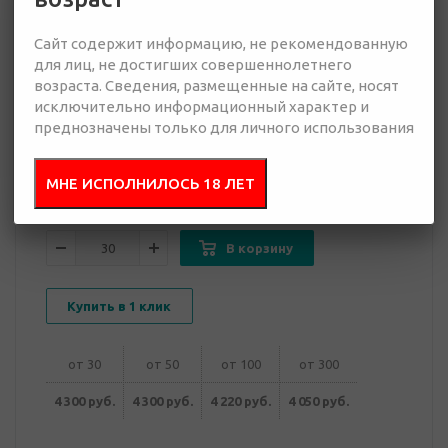
Сайт содержит информацию, не рекомендованную
4 050 руб.
для лиц, не достигших совершеннолетнего
Много
возраста. Сведения, размещенные на сайте, носят
исключительно информационный характер и
Добавить в
Отправить
преднозначены только для личного использования
запрос
презентацию
МНЕ ИСПОЛНИЛОСЬ 18 ЛЕТ
В корзину
Купить в 1 клик
от 30
от 50
от 100
от 300
4 300 руб.
4 300 руб.
4 220 руб.
4 050 руб.