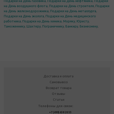
Подарки на День газовика
,
Подарки на День нефтяника
,
Подарки
на День воздушного флота
,
Подарки на День строителя
,
Подарки
на День железнодорожника
,
Подарки на День металлурга
,
Подарки на День эколога
,
Подарки на День медицинского
работника
,
Подарки на День химика
,
Моряку
,
Юристу
,
Таможеннику
,
Шахтеру
,
Пограничнику
,
Банкиру
,
Бизнесмену
,
Доставка и оплата
Самовывоз
Возврат товара
Отзывы
Статьи
Телефоны для связи:
+7 (499) 638 20 55