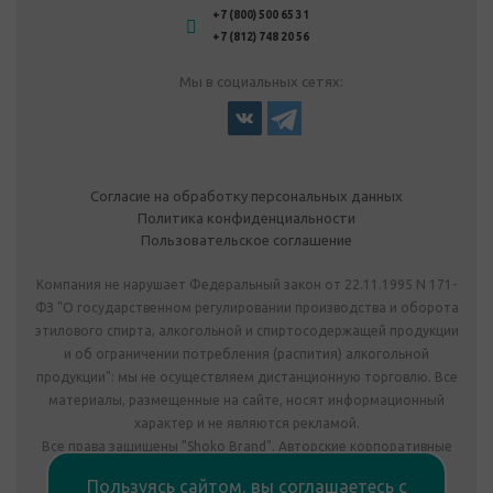
+7 (800) 500 65 31
+7 (812) 748 20 56
Мы в социальных сетях:
Согласие на обработку персональных данных
Политика конфиденциальности
Пользовательское соглашение
Компания не нарушает Федеральный закон от 22.11.1995 N 171-
ФЗ "О государственном регулировании производства и оборота
этилового спирта, алкогольной и спиртосодержащей продукции
и об ограничении потребления (распития) алкогольной
продукции": мы не осуществляем дистанционную торговлю. Все
материалы, размещенные на сайте, носят информационный
характер и не являются рекламой.
Все права защищены "Shoko Brand". Авторские корпоративные
подарки собственного производства.
Пользуясь сайтом, вы соглашаетесь с
Комплектация подарка может отличаться от изображения.