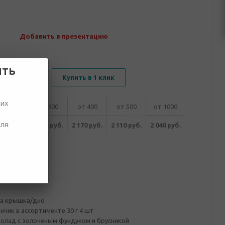
Добавить в презентацию
ить
В корзину
Купить в 1 клик
ших
от 200
от 300
от 400
от 500
от 1000
для
290 руб.
2 230 руб.
2 170 руб.
2 110 руб.
2 040 руб.
ование
ка крышка/дно
чик в ассортименте 30 г 4 шт
олад с золоченым фундуком и брусникой