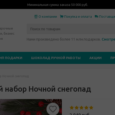
Минимальная сумма заказа 50 000 руб.
О компании
Покупка и оплата
Поставщ
дарочные
и, бизнес
ом
Нами произведено более 11 млн.подарков.
Смотре
ИП ПОДАРКИ
ШОКОЛАД РУЧНОЙ РАБОТЫ
АКЦИИ
П
 Ночной снегопад
 набор Ночной снегопад