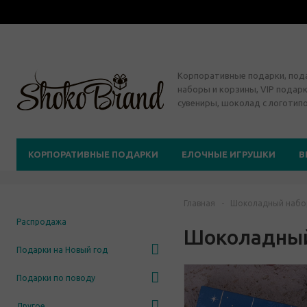
Корпоративные подарки, по
наборы и корзины, VIP подарк
сувениры, шоколад с логотип
КОРПОРАТИВНЫЕ ПОДАРКИ
ЕЛОЧНЫЕ ИГРУШКИ
В
Главная
-
Шоколадный набор
Распродажа
Шоколадный
Подарки на Новый год
Подарки по поводу
Другое