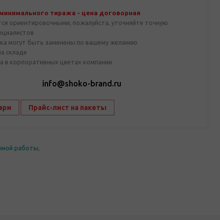
 минимального тиража - цена договорная
тся ориентировочными, пожалуйста, уточняйте точную
пециалистов
ка могут быть заменены по вашему желанию
на складе
а в корпоративных цветах компании
1
info@shoko-brand.ru
ари
Прайс-лист на пакеты
чной работы
,