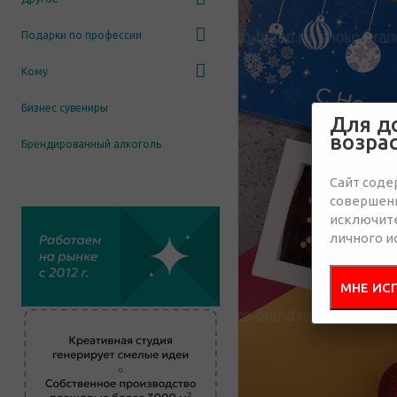
Подарки по профессии
Кому
Бизнес сувениры
Для д
возра
Брендированный алкоголь
Сайт соде
совершенн
исключит
личного и
МНЕ ИС