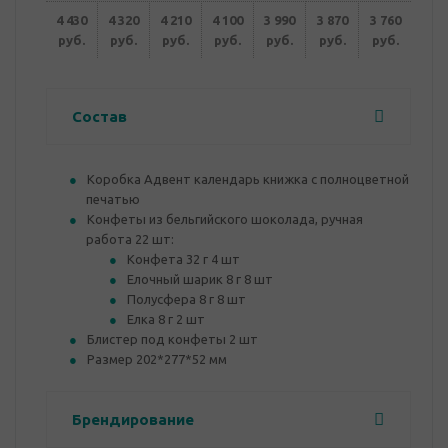
4 430
4 320
4 210
4 100
3 990
3 870
3 760
руб.
руб.
руб.
руб.
руб.
руб.
руб.
Состав
Коробка Адвент календарь книжка с полноцветной
печатью
Конфеты из бельгийского шоколада, ручная
работа 22 шт:
Конфета 32 г 4 шт
Елочный шарик 8 г 8 шт
Полусфера 8 г 8 шт
Елка 8 г 2 шт
Блистер под конфеты 2 шт
Размер 202*277*52 мм
Брендирование