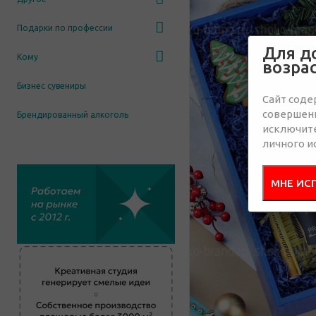
Подарки по профессии
Для д
Кому
возра
Бизнес сувениры
Сайт соде
совершенн
Брендированный алкоголь
исключит
личного и
МНЕ ИС