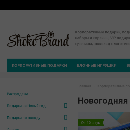
Корпоративные подарки, по
наборы и корзины, VIP подарк
сувениры, шоколад с логотип
КОРПОРАТИВНЫЕ ПОДАРКИ
ЕЛОЧНЫЕ ИГРУШКИ
В
Главная
-
Корпоративные по
Распродажа
Новогодняя
Подарки на Новый год
Подарки по поводу
От 10 штук
Другое