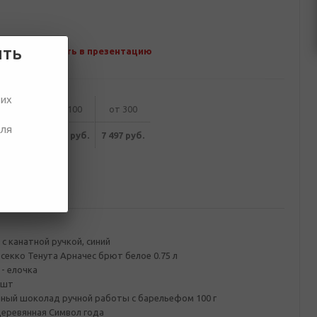
ить
Добавить в презентацию
ших
от 50
от 100
от 300
для
744 руб.
7 625 руб.
7 497 руб.
ование
с канатной ручкой, синий
секко Тенута Арначес брют белое 0.75 л
- елочка
 шт
чный шоколад ручной работы с барельефом 100 г
деревянная Символ года