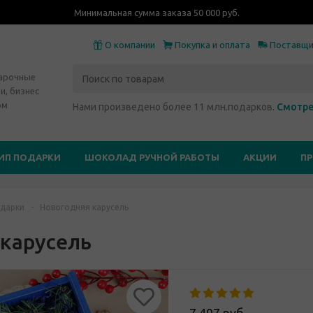
Минимальная сумма заказа 50 000 руб.
О компании
Покупка и оплата
Поставщ
дарочные
и, бизнес
ом
Нами произведено более 11 млн.подарков.
Смотре
ИП ПОДАРКИ
ШОКОЛАД РУЧНОЙ РАБОТЫ
АКЦИИ
П
дарки
-
Новогодняя карусель
 карусель