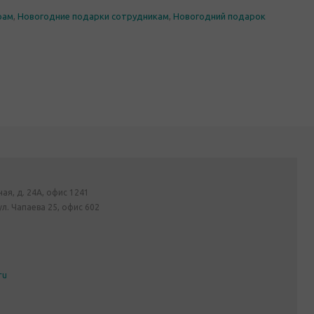
рам
,
Новогодние подарки сотрудникам
,
Новогодний подарок
ная, д. 24А, офис 1241
ул. Чапаева 25, офис 602
ru