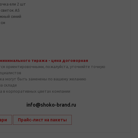
очка ели 2 шт
свиток А5
жный синий
 см
 минимального тиража - цена договорная
тся ориентировочными, пожалуйста, уточняйте точную
пециалистов
ка могут быть заменены по вашему желанию
на складе
а в корпоративных цветах компании
1
info@shoko-brand.ru
ари
Прайс-лист на пакеты