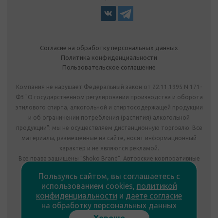
Согласие на обработку персональных данных
Политика конфиденциальности
Пользовательское соглашение
Компания не нарушает Федеральный закон от 22.11.1995 N 171-
ФЗ "О государственном регулировании производства и оборота
этилового спирта, алкогольной и спиртосодержащей продукции
и об ограничении потребления (распития) алкогольной
продукции": мы не осуществляем дистанционную торговлю. Все
материалы, размещенные на сайте, носят информационный
характер и не являются рекламой.
Все права защищены "Shoko Brand". Авторские корпоративные
подарки собственного производства.
Пользуясь сайтом, вы соглашаетесь с
Комплектация подарка может отличаться от изображения.
использованием cookies,
политикой
Информация на сайте не является публичной офертой.
конфиденциальности
и
даете согласие
Сведения о продавце:
на обработку персональных данных
ООО «Фабрика подарков», лицензия №78РПА0009672 от