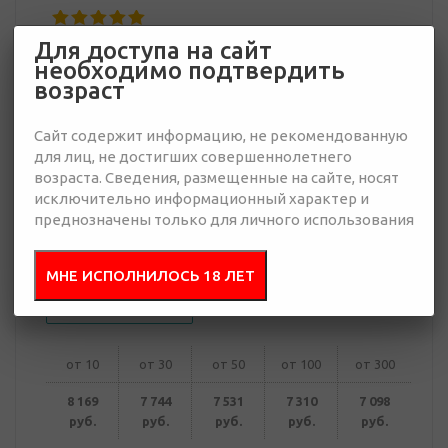
Для доступа на сайт
7 098 руб.
необходимо подтвердить
Много
возраст
Добавить в
Отправить
Сайт содержит информацию, не рекомендованную
запрос
презентацию
для лиц, не достигших совершеннолетнего
возраста. Сведения, размещенные на сайте, носят
исключительно информационный характер и
преднозначены только для личного использования
В корзину
МНЕ ИСПОЛНИЛОСЬ 18 ЛЕТ
Купить в 1 клик
от 10
от 30
от 50
от 100
от 300
8 169
7 744
7 531
7 310
7 098
руб.
руб.
руб.
руб.
руб.