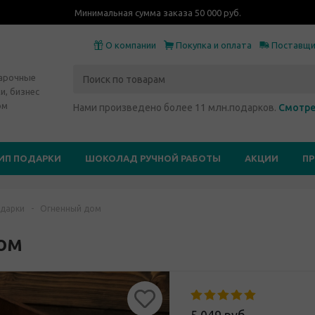
Минимальная сумма заказа 50 000 руб.
О компании
Покупка и оплата
Поставщ
дарочные
и, бизнес
ом
Нами произведено более 11 млн.подарков.
Смотре
ИП ПОДАРКИ
ШОКОЛАД РУЧНОЙ РАБОТЫ
АКЦИИ
П
дарки
-
Огненный дом
ом