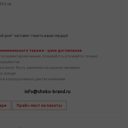
33,5 см
й дом" заставит гореть ваши сердца!
 минимального тиража - цена договорная
тся ориентировочными, пожалуйста, уточняйте точную
пециалистов
ка могут быть заменены по вашему желанию
на складе
а в корпоративных цветах компании
1
info@shoko-brand.ru
ари
Прайс-лист на пакеты