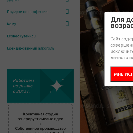
Подарки по профессии
Для д
возра
Кому
Бизнес сувениры
Сайт соде
совершенн
Брендированный алкоголь
исключит
личного и
МНЕ ИС