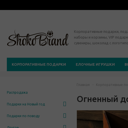
Корпоративные подарки, по
наборы и корзины, VIP подарк
сувениры, шоколад с логотип
КОРПОРАТИВНЫЕ ПОДАРКИ
ЕЛОЧНЫЕ ИГРУШКИ
В
Главная
-
Корпоративные по
Распродажа
Огненный д
Подарки на Новый год
Подарки по поводу
Другое