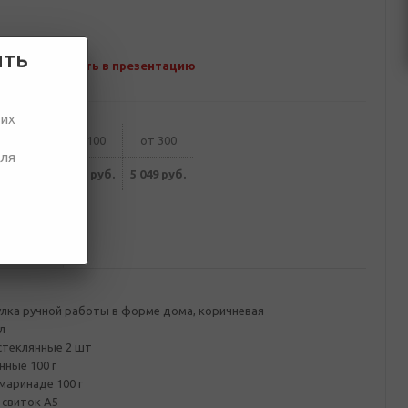
ить
Добавить в презентацию
ших
от 50
от 100
от 300
для
228 руб.
5 143 руб.
5 049 руб.
ование
лка ручной работы в форме дома, коричневая
л
стеклянные 2 шт
нные 100 г
 маринаде 100 г
свиток А5