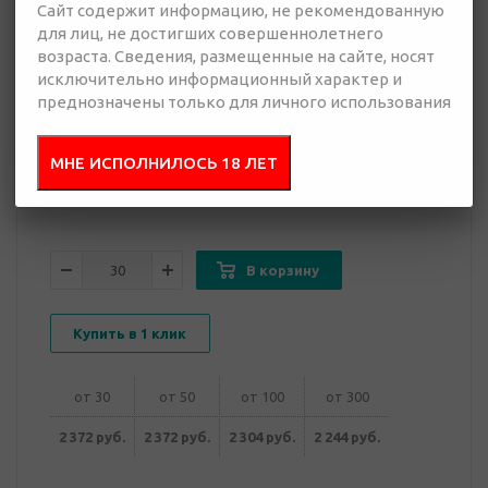
Сайт содержит информацию, не рекомендованную
для лиц, не достигших совершеннолетнего
2 244 руб.
возраста. Сведения, размещенные на сайте, носят
Много
исключительно информационный характер и
преднозначены только для личного использования
Добавить в
Отправить
запрос
МНЕ ИСПОЛНИЛОСЬ 18 ЛЕТ
презентацию
В корзину
Купить в 1 клик
от 30
от 50
от 100
от 300
2 372 руб.
2 372 руб.
2 304 руб.
2 244 руб.