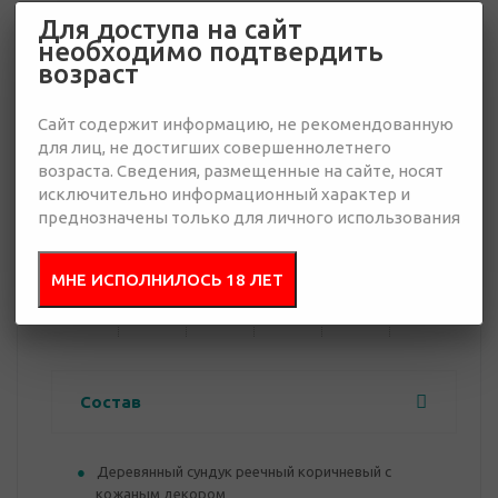
Для доступа на сайт
необходимо подтвердить
20 621 руб.
возраст
Много
Сайт содержит информацию, не рекомендованную
Добавить в
Отправить
для лиц, не достигших совершеннолетнего
запрос
презентацию
возраста. Сведения, размещенные на сайте, носят
исключительно информационный характер и
преднозначены только для личного использования
от 5
от 10
от 30
от 50
от 100
от 300
МНЕ ИСПОЛНИЛОСЬ 18 ЛЕТ
23 520
22 551
22 066
21 590
21 106
20 621
руб.
руб.
руб.
руб.
руб.
руб.
Состав
Деревянный сундук реечный коричневый с
кожаным декором