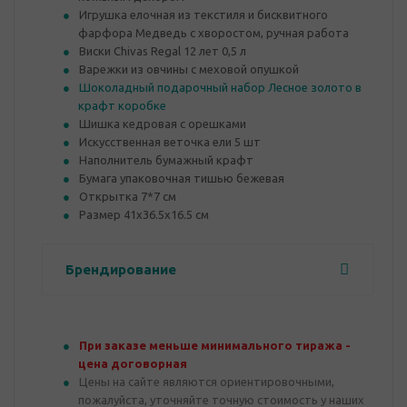
Игрушка елочная из текстиля и бисквитного
фарфора Медведь с хворостом, ручная работа
Виски Chivas Regal 12 лет 0,5 л
Варежки из овчины с меховой опушкой
Шоколадный подарочный набор Лесное золото в
крафт коробке
Шишка кедровая с орешками
Искусственная веточка ели 5 шт
Наполнитель бумажный крафт
Бумага упаковочная тишью бежевая
Открытка 7*7 см
Размер 41х36.5х16.5 см
Брендирование
При заказе меньше минимального тиража -
цена договорная
Цены на сайте являются ориентировочными,
пожалуйста, уточняйте точную стоимость у наших