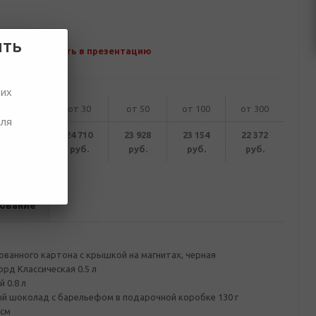
ить
Добавить в презентацию
ших
от 10
от 30
от 50
от 100
от 300
для
26 265
24 710
23 928
23 154
22 372
руб.
руб.
руб.
руб.
руб.
ование
ванного картона с крышкой на магнитах, черная
рд Классическая 0.5 л
 0.8 л
ый шоколад с барельефом в подарочной коробке 130 г
 см