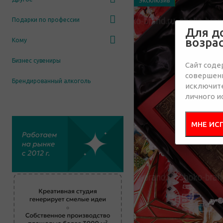
Эксклюзив
Подарки по профессии
Для д
возра
Кому
Бизнес сувениры
Сайт соде
совершенн
Брендированный алкоголь
исключит
личного и
МНЕ ИС