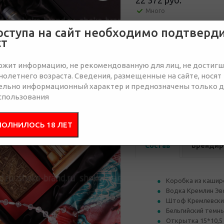
22 372 руб.
Много
оступа на сайт необходимо подтверд
Отправить запрос
ст
ржит информацию, не рекомендованную для лиц, не достиг
олетнего возраста. Сведения, размещенные на сайте, носят
от 1
от 5
ельно информационный характер и преднозначены только 
34 060
30 940
спользования
руб.
руб.
ПОЛНИЛОСЬ 18 ЛЕТ
Состав
Брендир
Коробка из каширо
Водка Кремлин Эво
Штоф Кремлевский
Бельгийский темн
Открытка 15*10,5