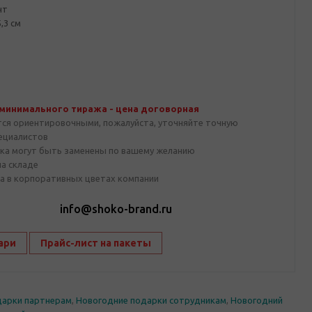
нт
,3 см
 минимального тиража - цена договорная
тся ориентировочными, пожалуйста, уточняйте точную
пециалистов
ка могут быть заменены по вашему желанию
на складе
а в корпоративных цветах компании
1
info@shoko-brand.ru
ари
Прайс-лист на пакеты
дарки партнерам
,
Новогодние подарки сотрудникам
,
Новогодний