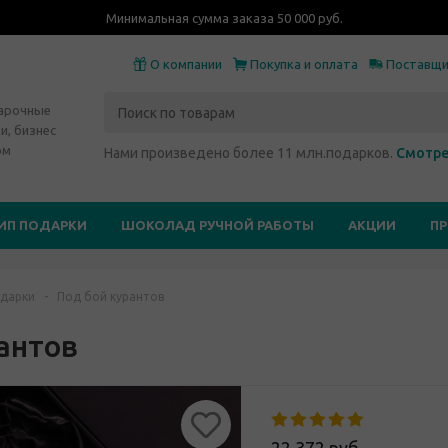
Минимальная сумма заказа 50 000 руб.
О компании
Покупка и оплата
Поставщ
дарочные
и, бизнес
ом
Нами произведено более 11 млн.подарков.
Смотре
ИП ПОДАРКИ
ШОКОЛАД РУЧНОЙ РАБОТЫ
АКЦИИ
П
дарки
-
Под бой курантов
антов