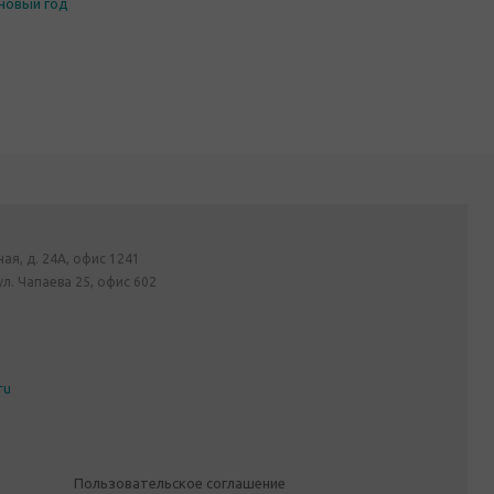
новый год
ная, д. 24А, офис 1241
ул. Чапаева 25, офис 602
ru
Пользовательское соглашение