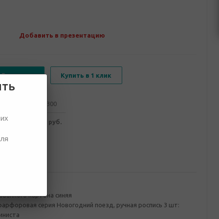
Добавить в презентацию
В корзину
Купить в 1 клик
ить
от 100
от 300
ших
749 руб.
3 647 руб.
для
ование
ованного картона синяя
арфоровая серия Новогодний поезд, ручная роспись 3 шт:
иниста