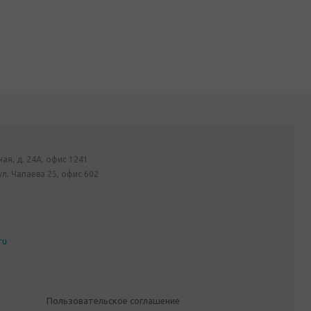
ная, д. 24А, офис 1241
ул. Чапаева 25, офис 602
ru
Пользовательское соглашение