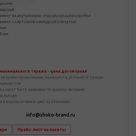
арками
жирский
емент на внутреннюю сторону крышки коробки
мент с картонной накладкой с печатью
лая
0 мм
 минимального тиража - цена договорная
тся ориентировочными, пожалуйста, уточняйте точную
пециалистов
ка могут быть заменены по вашему желанию
на складе
а в корпоративных цветах компании
1
info@shoko-brand.ru
ари
Прайс-лист на пакеты