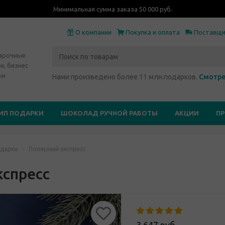
Минимальная сумма заказа 50 000 руб.
О компании
Покупка и оплата
Поставщ
дарочные
и, бизнес
ом
Нами произведено более 11 млн.подарков.
Смотре
ИП ПОДАРКИ
ШОКОЛАД РУЧНОЙ РАБОТЫ
АКЦИИ
П
дарки
-
Полярный экспресс
кспресс