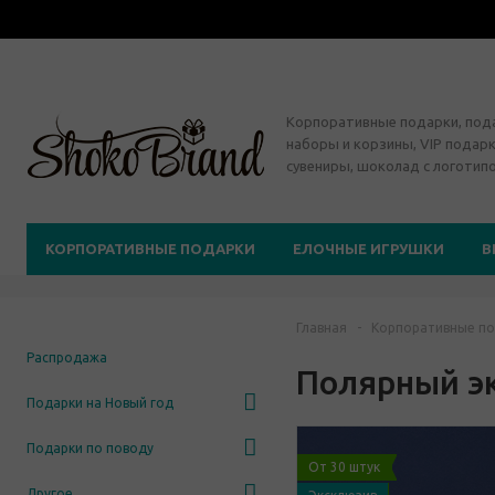
Корпоративные подарки, по
наборы и корзины, VIP подарк
сувениры, шоколад с логотип
КОРПОРАТИВНЫЕ ПОДАРКИ
ЕЛОЧНЫЕ ИГРУШКИ
В
Главная
-
Корпоративные по
Распродажа
Полярный э
Подарки на Новый год
Подарки по поводу
От 30 штук
Другое