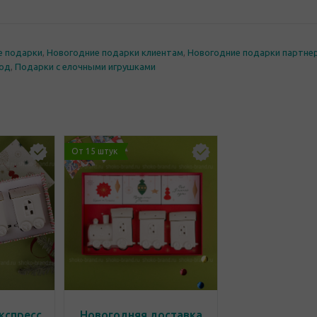
е подарки
,
Новогодние подарки клиентам
,
Новогодние подарки партне
год
,
Подарки с елочными игрушками
От 15 штук
кспресс
Новогодняя доставка