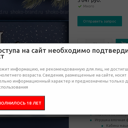
3 647 руб.
Много
Отправить запрос
оступа на сайт необходимо подтверд
ст
от 30
от 50
ржит информацию, не рекомендованную для лиц, не достиг
3 851 руб.
3 851 руб.
3 
олетнего возраста. Сведения, размещенные на сайте, носят
ельно информационный характер и преднозначены только 
спользования
Состав
Брендир
ПОЛНИЛОСЬ 18 ЛЕТ
Коробка из кашир
Игрушка елочная ф
Кабина маш