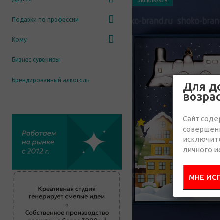
Эксклюзив
Подарки по профессии
Кому
Бизнес сувениры
Брендированный алкоголь
Для д
возра
Сайт соде
совершенн
исключит
личного и
МНЕ ИС