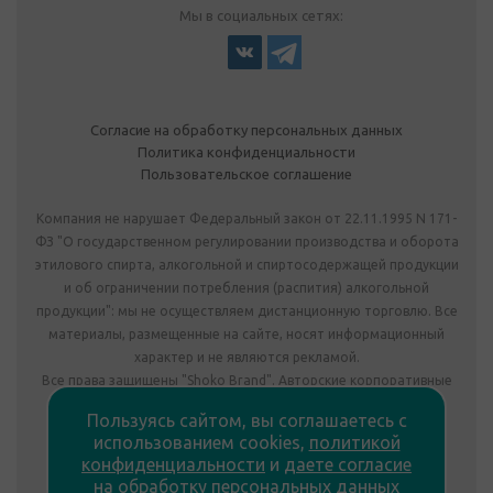
Мы в социальных сетях:
Согласие на обработку персональных данных
Политика конфиденциальности
Пользовательское соглашение
Компания не нарушает Федеральный закон от 22.11.1995 N 171-
ФЗ "О государственном регулировании производства и оборота
этилового спирта, алкогольной и спиртосодержащей продукции
и об ограничении потребления (распития) алкогольной
продукции": мы не осуществляем дистанционную торговлю. Все
материалы, размещенные на сайте, носят информационный
характер и не являются рекламой.
Все права защищены "Shoko Brand". Авторские корпоративные
подарки собственного производства.
Пользуясь сайтом, вы соглашаетесь с
Комплектация подарка может отличаться от изображения.
использованием cookies,
политикой
Информация на сайте не является публичной офертой.
конфиденциальности
и
даете согласие
Сведения о продавце:
на обработку персональных данных