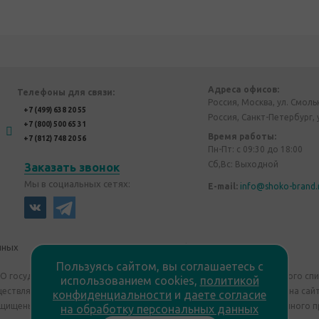
Адреса офисов:
Телефоны для связи:
Россия, Москва, ул. Смоль
+7 (499) 638 20 55
Россия, Санкт-Петербург, 
+7 (800) 500 65 31
Время работы:
+7 (812) 748 20 56
Пн-Пт: с 09:30 до 18:00
Сб,Вс: Выходной
Заказать звонок
Мы в социальных сетях:
E-mail:
info@shoko-brand.
нных
Политика конфиденциальности
Пользуясь сайтом, вы соглашаетесь с
"О государственном регулировании производства и оборота этилового сп
использованием cookies,
политикой
уществляем дистанционную торговлю. Все материалы, размещенные на сайт
конфиденциальности
и
даете согласие
ащищены "Shoko Brand". Авторские корпоративные подарки собственного п
на обработку персональных данных