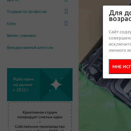
Для д
Подарки по профессии
возра
Кому
Сайт соде
Бизнес сувениры
совершенн
исключит
Брендированный алкоголь
личного и
МНЕ ИС