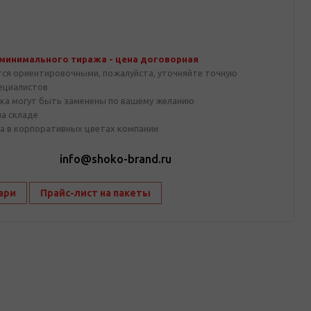
 минимального тиража - цена договорная
тся ориентировочными, пожалуйста, уточняйте точную
пециалистов
ка могут быть заменены по вашему желанию
на складе
а в корпоративных цветах компании
1
info@shoko-brand.ru
ари
Прайс-лист на пакеты