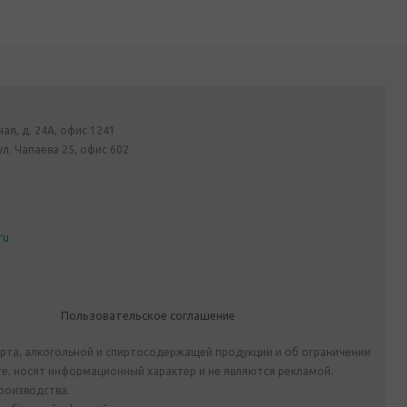
ная, д. 24А, офис 1241
ул. Чапаева 25, офис 602
ru
Пользовательское соглашение
ирта, алкогольной и спиртосодержащей продукции и об ограничении
е, носят информационный характер и не являются рекламой.
роизводства.