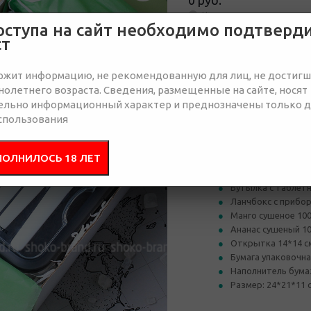
0 руб.
Нет в наличии
оступа на сайт необходимо подтверд
ст
Отправить запрос
ржит информацию, не рекомендованную для лиц, не достиг
олетнего возраста. Сведения, размещенные на сайте, носят
ельно информационный характер и преднозначены только 
спользования
Состав
Брендир
ПОЛНИЛОСЬ 18 ЛЕТ
Гофорокоробка б
Бутылка с таблет
Ланчбокс с прибо
Манго сушеное 100
Ананас сушеный 10
Открытка 14*14 с
Бумага упаковочн
Наполнитель бум
Размер: 24*21*11 