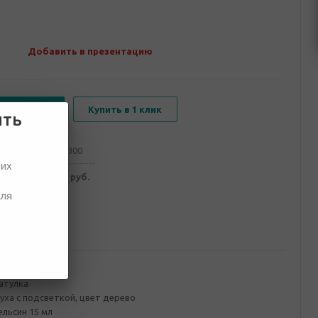
Добавить в презентацию
В корзину
Купить в 1 клик
ить
от 100
от 300
ших
188 руб.
3 094 руб.
для
ование
атулка
ха с подсветкой, цвет дерево
льсин 15 мл