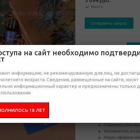
3 094 руб.
Много
Отправить запрос
оступа на сайт необходимо подтверд
ст
от 30
от 50
ржит информацию, не рекомендованную для лиц, не достиг
3 273 руб.
3 273 руб.
3 
олетнего возраста. Сведения, размещенные на сайте, носят
ельно информационный характер и преднозначены только 
спользования
Состав
Брендир
ПОЛНИЛОСЬ 18 ЛЕТ
Гофрокоробка шк
Увлажнитель возду
Масло эфирное апе