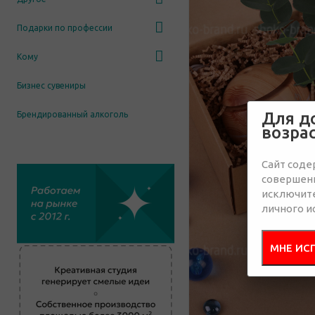
Подарки по профессии
Кому
Бизнес сувениры
Для д
Брендированный алкоголь
возра
Сайт соде
совершенн
исключит
личного и
МНЕ ИС