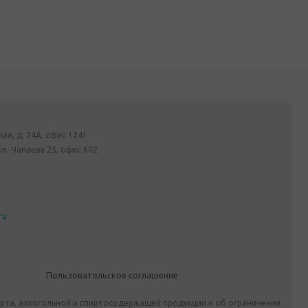
ная, д. 24А, офис 1241
ул. Чапаева 25, офис 602
ru
Пользовательское соглашение
ирта, алкогольной и спиртосодержащей продукции и об ограничении