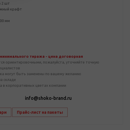
 2 шт
ажный крафт
00 мм
 минимального тиража - цена договорная
тся ориентировочными, пожалуйста, уточняйте точную
пециалистов
ка могут быть заменены по вашему желанию
на складе
а в корпоративных цветах компании
1
info@shoko-brand.ru
ари
Прайс-лист на пакеты