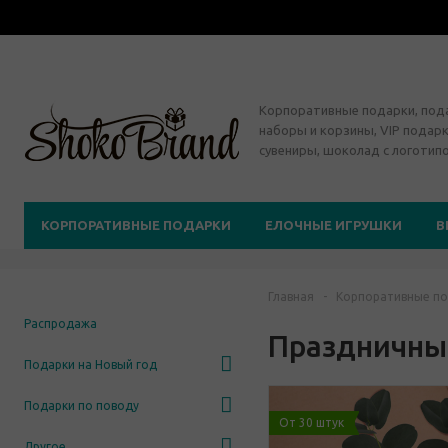
Корпоративные подарки, по
наборы и корзины, VIP подарк
сувениры, шоколад с логотип
КОРПОРАТИВНЫЕ ПОДАРКИ
ЕЛОЧНЫЕ ИГРУШКИ
В
Главная
-
Корпоративные по
Распродажа
Праздничны
Подарки на Новый год
Подарки по поводу
От 30 штук
Другое