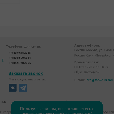
Адреса офисов:
Телефоны для связи:
Россия, Москва, ул. Смоль
+7 (499) 638 20 55
Россия, Санкт-Петербург, 
+7 (800) 500 65 31
Время работы:
+7 (812) 748 20 56
Пн-Пт: с 09:30 до 18:00
Сб,Вс: Выходной
Заказать звонок
Мы в социальных сетях:
E-mail:
info@shoko-brand.
нных
Политика конфиденциальности
Пользуясь сайтом, вы соглашаетесь с
"О государственном регулировании производства и оборота этилового сп
использованием cookies,
политикой