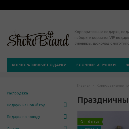
Корпоративные подарки, по
наборы и корзины, VIP подарк
сувениры, шоколад с логотип
КОРПОРАТИВНЫЕ ПОДАРКИ
ЕЛОЧНЫЕ ИГРУШКИ
В
Главная
-
Корпоративные по
Распродажа
Праздничны
Подарки на Новый год
Подарки по поводу
От 10 штук
Другое