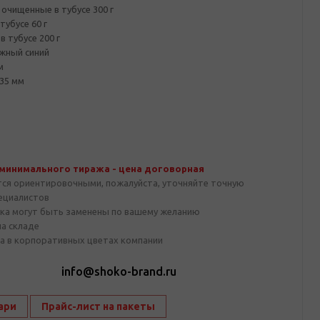
очищенные в тубусе 300 г
тубусе 60 г
в тубусе 200 г
жный синий
м
35 мм
 минимального тиража - цена договорная
тся ориентировочными, пожалуйста, уточняйте точную
пециалистов
ка могут быть заменены по вашему желанию
на складе
а в корпоративных цветах компании
1
info@shoko-brand.ru
ари
Прайс-лист на пакеты