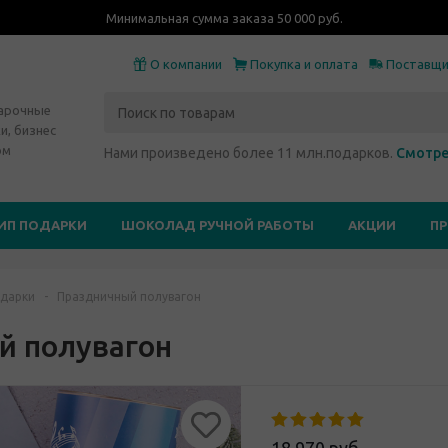
Минимальная сумма заказа 50 000 руб.
О компании
Покупка и оплата
Поставщ
дарочные
и, бизнес
ом
Нами произведено более 11 млн.подарков.
Смотре
ИП ПОДАРКИ
ШОКОЛАД РУЧНОЙ РАБОТЫ
АКЦИИ
П
дарки
-
Праздничный полувагон
й полувагон