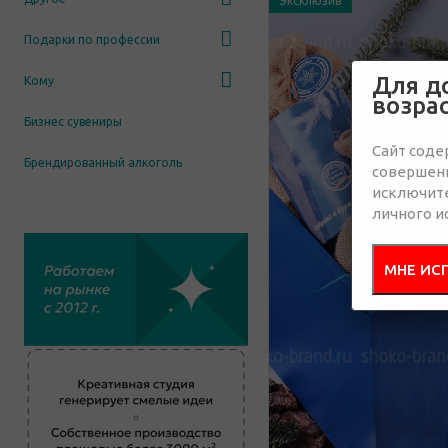
Эксклюзив
Подарки по профессии
Для д
Кому
возра
Бизнес сувениры
Сайт соде
Брендированный алкоголь
совершенн
исключит
личного и
МНЕ ИС