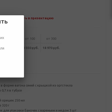
Добавить в презентацию
ить
ших
от 50
от 100
от 300
19 730 руб.
19 350 руб.
18 970 руб.
для
ование
в форме вагона синий с крышкой из оргстекла
0,7 л в тубусе
й орешек 250 мл
 320 г
 для упаковки баночек с вареньем и медом 3 шт