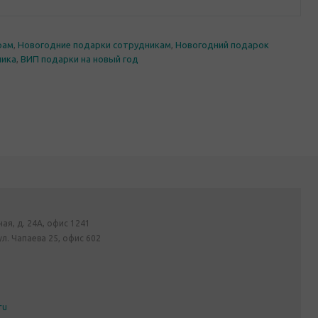
рам
,
Новогодние подарки сотрудникам
,
Новогодний подарок
ника
,
ВИП подарки на новый год
ная, д. 24А, офис 1241
ул. Чапаева 25, офис 602
ru