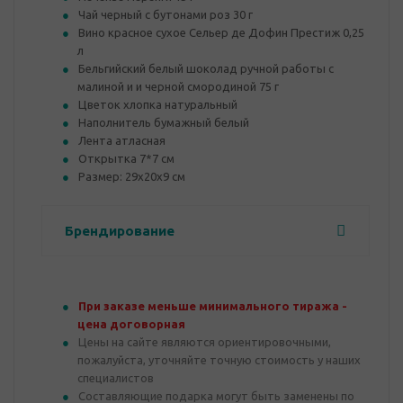
Чай черный с бутонами роз 30 г
Вино красное сухое Сельер де Дофин Престиж 0,25
л
Бельгийский белый шоколад ручной работы с
малиной и и черной смородиной 75 г
Цветок хлопка натуральный
Наполнитель бумажный белый
Лента атласная
Открытка 7*7 см
Размер: 29х20х9 см
Брендирование
При заказе меньше минимального тиража -
цена договорная
Цены на сайте являются ориентировочными,
пожалуйста, уточняйте точную стоимость у наших
специалистов
Составляющие подарка могут быть заменены по