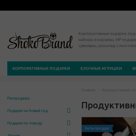
Корпоративные подарки, по
наборы и корзины, VIP подарк
сувениры, шоколад с логотип
КОРПОРАТИВНЫЕ ПОДАРКИ
ЕЛОЧНЫЕ ИГРУШКИ
В
Главная
-
Корпоративные по
Распродажа
Продуктив
Подарки на Новый год
Подарки по поводу
Хиты продаж
Другое