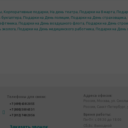
ры
,
Корпоративные подарки
,
На день театра
,
Подарки на 8 марта
,
Подар
 бухгалтера
,
Подарки на День полиции
,
Подарки на День страховщика
,
нефтяника
,
Подарки на День воздушного флота
,
Подарки на День стро
ь эколога
,
Подарки на День медицинского работника
,
Подарки на День 
Адреса офисов:
Телефоны для связи:
Россия, Москва, ул. Смоль
+7 (499) 638 20 55
Россия, Санкт-Петербург, 
+7 (800) 500 65 31
Время работы:
+7 (812) 748 20 56
Пн-Пт: с 09:30 до 18:00
Сб,Вс: Выходной
Заказать звонок