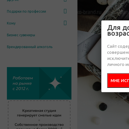
Подарки по профессии
Кому
Для д
возра
Бизнес сувениры
Сайт соде
Брендированный алкоголь
совершенн
исключит
личного и
МНЕ ИС