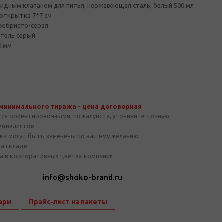
кидным клапаном для питья, нержавеющая сталь, белый 500 мл
открытка 7*7 см
еребристо-серая
тель серый
0 мм
 минимального тиража - цена договорная
тся ориентировочными, пожалуйста, уточняйте точную
пециалистов
ка могут быть заменены по вашему желанию
на складе
а в корпоративных цветах компании
1
info@shoko-brand.ru
ари
Прайс-лист на пакеты