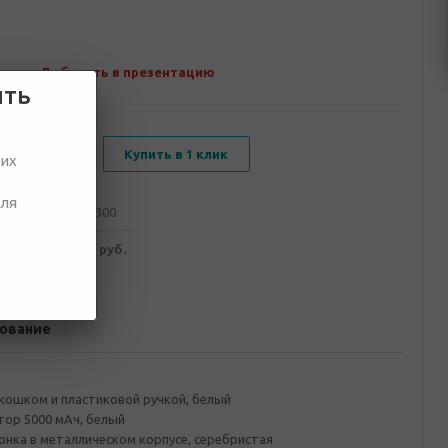
Добавить в презентацию
ить
В корзину
Купить в 1 клик
ших
для
от 100
от 300
960 руб.
4 870 руб.
ование
кошком и пластиковой ручкой, белый
тор 5000 мAч, белый
онка в металлическом корпусе, серебристая