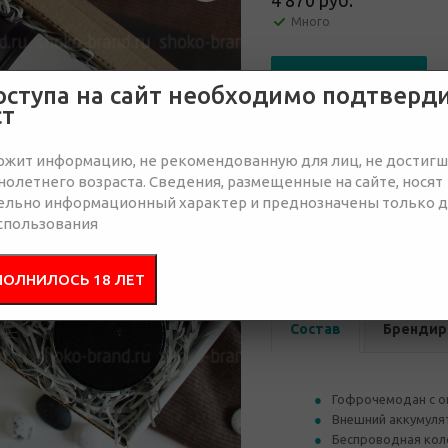
4 870 руб.
Много
Отправить запрос
оступа на сайт необходимо подтверд
ст
ржит информацию, не рекомендованную для лиц, не достиг
олетнего возраста. Сведения, размещенные на сайте, носят
ельно информационный характер и преднозначены только 
от 30
от 50
спользования
5 000 руб.
5 000 руб.
4 
ПОЛНИЛОСЬ 18 ЛЕТ
Состав
Брендир
Гофрочемодан с о
Внешний аккумуля
Беспроводная кол