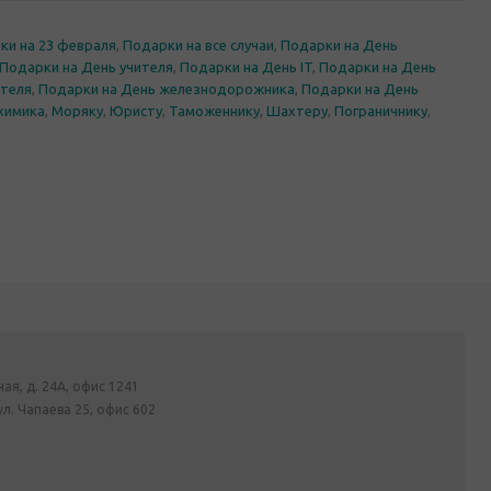
ки на 23 февраля
,
Подарки на все случаи
,
Подарки на День
Подарки на День учителя
,
Подарки на День IT
,
Подарки на День
ителя
,
Подарки на День железнодорожника
,
Подарки на День
химика
,
Моряку
,
Юристу
,
Таможеннику
,
Шахтеру
,
Пограничнику
,
ная, д. 24А, офис 1241
ул. Чапаева 25, офис 602