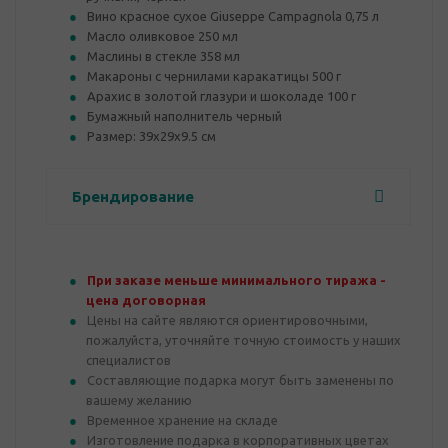
Вино красное сухое Giuseppe Campagnola 0,75 л
Масло оливковое 250 мл
Маслины в стекле 358 мл
Макароны с чернилами каракатицы 500 г
Арахис в золотой глазури и шоколаде 100 г
Бумажный наполнитель черный
Размер: 39х29х9.5 см
Брендирование
При заказе меньше минимального тиража -
цена договорная
Цены на сайте являются ориентировочными,
пожалуйста, уточняйте точную стоимость у наших
специалистов
Составляющие подарка могут быть заменены по
вашему желанию
Временное хранение на складе
Изготовление подарка в корпоративных цветах