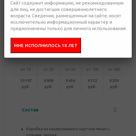
Сайт содержит информацию, не рекомендованную
для лиц, не достигших совершеннолетнего
9 359 руб.
возраста. Сведения, размещенные на сайте, носят
Много
исключительно информационный характер и
преднозначены только для личного использования
Добавить в
Отправить
запрос
МНЕ ИСПОЛНИЛОСЬ 18 ЛЕТ
презентацию
от 10
от 30
от 50
от 100
от 300
10 107
9 809
9 656
9 512
9 359
руб.
руб.
руб.
руб.
руб.
Состав
Коробка из кашированного картона пенал с
ручками, черная