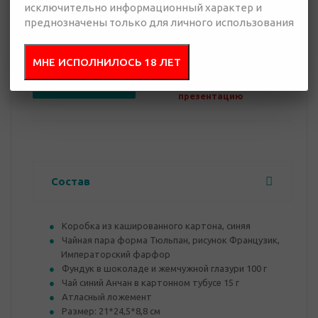
исключительно информационный характер и
преднозначены только для личного использования
Нет в наличии
МНЕ ИСПОЛНИЛОСЬ 18 ЛЕТ
Добавить в
Отправить
запрос
презентацию
Состав
Коробка из кашированного картона, синяя
Чайная пара форма Тюльпан, рисунок Французик,
Императорский фарфор
Фундук в шоколаде и жемчужной глазури 100 г
Чай синий Анчан в картонном тубусе 15 г
Атласный ложемент
Размер: 21*24,5*8,8 см