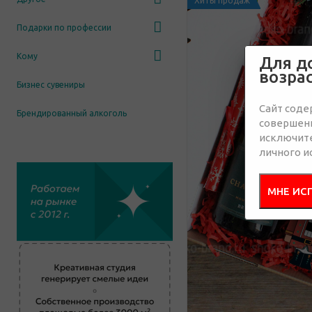
Хиты продаж
Подарки по профессии
Кому
Для д
возра
Бизнес сувениры
Сайт соде
Брендированный алкоголь
совершенн
исключит
личного и
МНЕ ИС