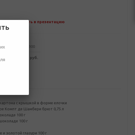
Добавить в презентацию
ить
от 100
от 300
ших
964 руб.
4 896 руб.
для
ование
картона с крышкой в форме елочки
лое Компт де Шамбери брют 0,75 л
околаде 100 г
шоколаде 100 г
 и золотой глазури 100 г