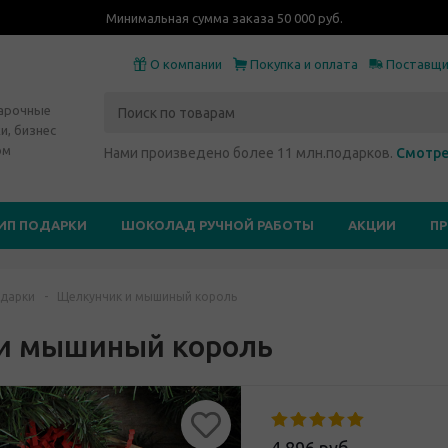
Минимальная сумма заказа 50 000 руб.
О компании
Покупка и оплата
Поставщ
дарочные
и, бизнес
ом
Нами произведено более 11 млн.подарков.
Смотре
ИП ПОДАРКИ
ШОКОЛАД РУЧНОЙ РАБОТЫ
АКЦИИ
П
дарки
-
Щелкунчик и мышиный король
и мышиный король