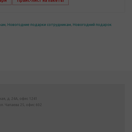
ари
Прайс-лист на пакеты
рам
,
Новогодние подарки сотрудникам
,
Новогодний подарок
ная, д. 24А, офис 1241
ул. Чапаева 25, офис 602