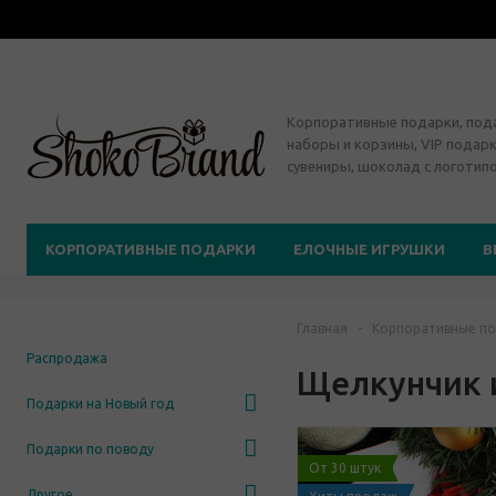
Корпоративные подарки, по
наборы и корзины, VIP подарк
сувениры, шоколад с логотип
КОРПОРАТИВНЫЕ ПОДАРКИ
ЕЛОЧНЫЕ ИГРУШКИ
В
Главная
-
Корпоративные по
Распродажа
Щелкунчик 
Подарки на Новый год
Подарки по поводу
От 30 штук
Другое