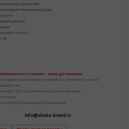
деревянная Щелкунчик
деревянная Мышиный король
 свиток
жный красный
асная
ованная золото
5 см
 минимального тиража - цена договорная
тся ориентировочными, пожалуйста, уточняйте точную
пециалистов
ка могут быть заменены по вашему желанию
на складе
а в корпоративных цветах компании
1
info@shoko-brand.ru