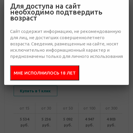
Для доступа на сайт
необходимо подтвердить
4 803 руб.
возраст
Много
Сайт содержит информацию, не рекомендованную
Добавить в
Отправить
для лиц, не достигших совершеннолетнего
запрос
возраста. Сведения, размещенные на сайте, носят
презентацию
исключительно информационный характер и
преднозначены только для личного использования
МНЕ ИСПОЛНИЛОСЬ 18 ЛЕТ
В корзину
Купить в 1 клик
от 15
от 30
от 50
от 100
от 300
5 534
5 236
5 092
4 947
4 803
руб.
руб.
руб.
руб.
руб.