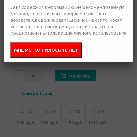
Сайт содержит информацию, не рекомендованную
для лиц, не достигших совершеннолетнего
1 972 руб.
возраста. Сведения, размещенные на сайте, носят
Много
исключительно информационный характер и
преднозначены только для личного использования
Добавить в
Отправить
запрос
презентацию
МНЕ ИСПОЛНИЛОСЬ 18 ЛЕТ
В корзину
Купить в 1 клик
от 30
от 50
от 100
от 300
2 091 руб.
2 091 руб.
2 032 руб.
1 972 руб.