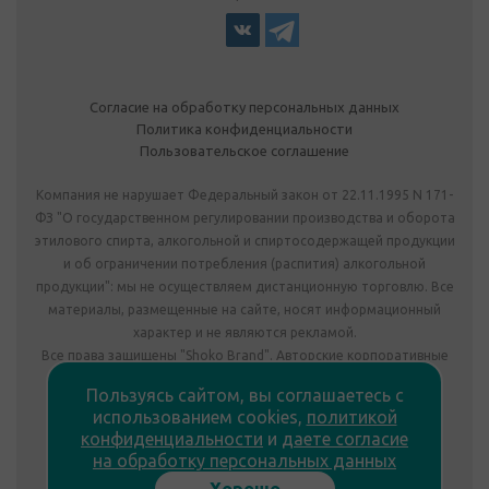
Согласие на обработку персональных данных
Политика конфиденциальности
Пользовательское соглашение
Компания не нарушает Федеральный закон от 22.11.1995 N 171-
ФЗ "О государственном регулировании производства и оборота
этилового спирта, алкогольной и спиртосодержащей продукции
и об ограничении потребления (распития) алкогольной
продукции": мы не осуществляем дистанционную торговлю. Все
материалы, размещенные на сайте, носят информационный
характер и не являются рекламой.
Все права защищены "Shoko Brand". Авторские корпоративные
подарки собственного производства.
Пользуясь сайтом, вы соглашаетесь с
Комплектация подарка может отличаться от изображения.
использованием cookies,
политикой
Информация на сайте не является публичной офертой.
конфиденциальности
и
даете согласие
Сведения о продавце:
на обработку персональных данных
ООО «Фабрика подарков», лицензия №78РПА0009672 от