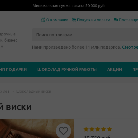
Минимальная сумма заказа 50 000 руб.
О компании
Покупка и оплата
Поставщ
дарочные
и, бизнес
ом
Нами произведено более 11 млн.подарков.
Смотре
ИП ПОДАРКИ
ШОКОЛАД РУЧНОЙ РАБОТЫ
АКЦИИ
П
х лет
-
Шоколадный виски
 виски