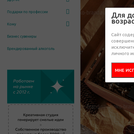
Подарки по профессии
Для д
возра
Кому
Сайт соде
Бизнес сувениры
совершенн
исключит
Брендированный алкоголь
личного и
МНЕ ИС