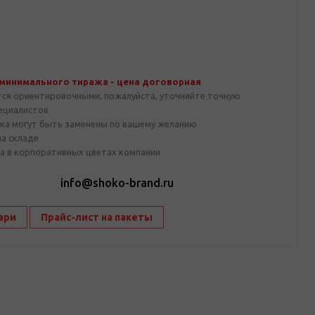
 минимального тиража - цена договорная
тся ориентировочными, пожалуйста, уточняйте точную
пециалистов
ка могут быть заменены по вашему желанию
на складе
а в корпоративных цветах компании
1
info@shoko-brand.ru
ари
Прайс-лист на пакеты