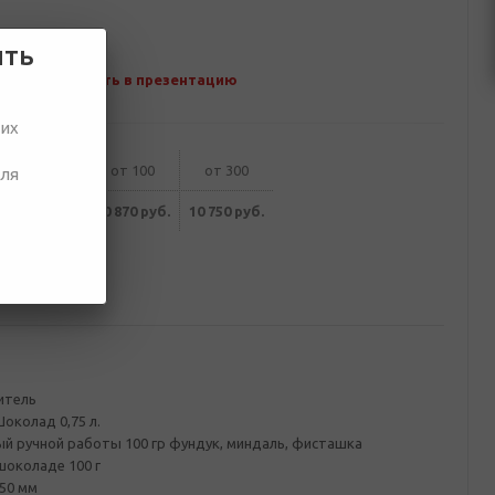
ить
Добавить в презентацию
ших
от 50
от 100
от 300
для
11 000 руб.
10 870 руб.
10 750 руб.
итель
околад 0,75 л.
 ручной работы 100 гр фундук, миндаль, фисташка
шоколаде 100 г
50 мм