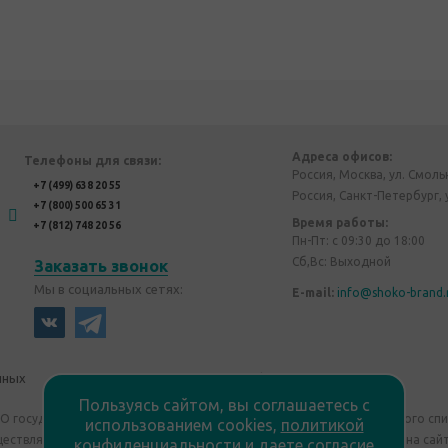
Адреса офисов:
Телефоны для связи:
Россия, Москва, ул. Смоль
+7 (499) 638 20 55
Россия, Санкт-Петербург, 
+7 (800) 500 65 31
Время работы:
+7 (812) 748 20 56
Пн-Пт: с 09:30 до 18:00
Сб,Вс: Выходной
Заказать звонок
Мы в социальных сетях:
E-mail:
info@shoko-brand.
нных
Политика конфиденциальности
Пользуясь сайтом, вы соглашаетесь с
"О государственном регулировании производства и оборота этилового сп
использованием cookies,
политикой
уществляем дистанционную торговлю. Все материалы, размещенные на сайт
конфиденциальности
и
даете согласие