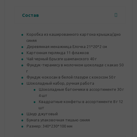
Состав
Коробка из кашированного картона крышка/дно
синяя
Деревянная менажница Елочка 21*20*2 см
Картонная гирлянда 11 флажков
Чай черный Брызги шампанского 40 г
Фундук-тирамису в молочном шоколаде с какао 50
г
Фундук-кокосан в белой глазури с кокосом 50 г
Шоколадный набор, ручная работа
Шоколадные батончики в ассортименте 30 г
4 шт
Квадратные конфеты в ассортименте 8 г 12
шт
Шнур джутовый
Бумага упаковочная тишью синяя
Размер: 340*230*100 мм