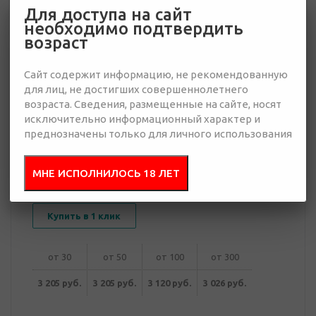
Для доступа на сайт
необходимо подтвердить
3 026 руб.
возраст
Много
Сайт содержит информацию, не рекомендованную
Добавить в
Отправить
для лиц, не достигших совершеннолетнего
запрос
возраста. Сведения, размещенные на сайте, носят
презентацию
исключительно информационный характер и
преднозначены только для личного использования
МНЕ ИСПОЛНИЛОСЬ 18 ЛЕТ
В корзину
Купить в 1 клик
от 30
от 50
от 100
от 300
3 205 руб.
3 205 руб.
3 120 руб.
3 026 руб.