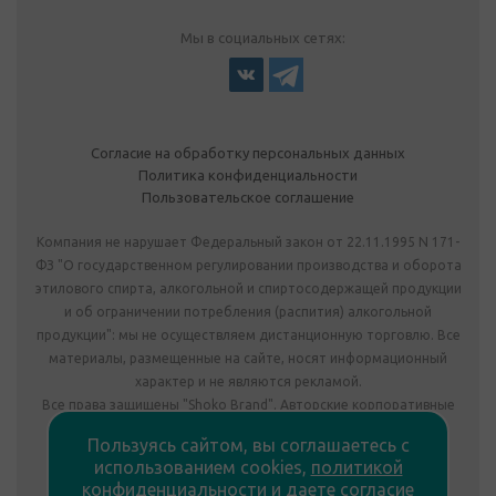
Мы в социальных сетях:
Согласие на обработку персональных данных
Политика конфиденциальности
Пользовательское соглашение
Компания не нарушает Федеральный закон от 22.11.1995 N 171-
ФЗ "О государственном регулировании производства и оборота
этилового спирта, алкогольной и спиртосодержащей продукции
и об ограничении потребления (распития) алкогольной
продукции": мы не осуществляем дистанционную торговлю. Все
материалы, размещенные на сайте, носят информационный
характер и не являются рекламой.
Все права защищены "Shoko Brand". Авторские корпоративные
подарки собственного производства.
Пользуясь сайтом, вы соглашаетесь с
Комплектация подарка может отличаться от изображения.
использованием cookies,
политикой
Информация на сайте не является публичной офертой.
конфиденциальности
и
даете согласие