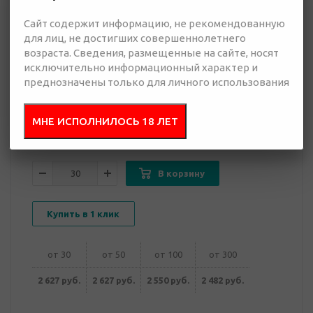
Сайт содержит информацию, не рекомендованную
2 482 руб.
для лиц, не достигших совершеннолетнего
Много
возраста. Сведения, размещенные на сайте, носят
исключительно информационный характер и
преднозначены только для личного использования
Добавить в
Отправить
запрос
презентацию
МНЕ ИСПОЛНИЛОСЬ 18 ЛЕТ
В корзину
Купить в 1 клик
от 30
от 50
от 100
от 300
2 627 руб.
2 627 руб.
2 550 руб.
2 482 руб.