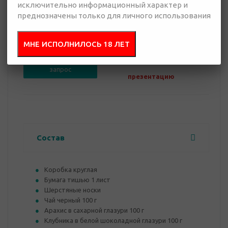
исключительно информационный характер и
преднозначены только для личного использования
0 руб.
Нет в наличии
МНЕ ИСПОЛНИЛОСЬ 18 ЛЕТ
Добавить в
Отправить
запрос
презентацию
Состав
Коробка круглая
Бумага тишью 1 лист
Шерстяные носки
Чай черный 100 г
Арахис в сахарной глазури 100 г
Клубника в белой шоколадной глазури 100 г