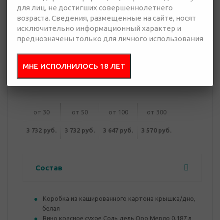
для лиц, не достигших совершеннолетнего
возраста. Сведения, размещенные на сайте, носят
3 570 руб.
исключительно информационный характер и
Много
преднозначены только для личного использования
Добавить в
Отправить
МНЕ ИСПОЛНИЛОСЬ 18 ЛЕТ
запрос
презентацию
от 30
от 50
от 100
от 300
3 732 руб.
3 732 руб.
3 647 руб.
3 570 руб.
Состав
Коробка из кашированного картона крышка/дно,
белая
Вино красное сухое Соль дель Оро Мерло 0.187 л