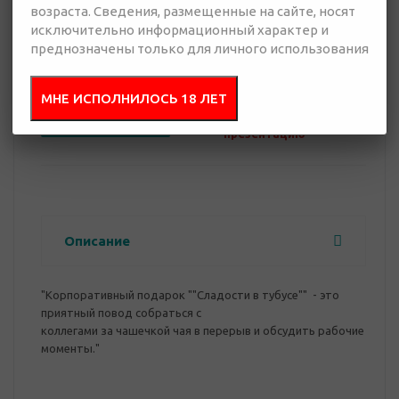
возраста. Сведения, размещенные на сайте, носят
исключительно информационный характер и
0 руб.
преднозначены только для личного использования
Нет в наличии
МНЕ ИСПОЛНИЛОСЬ 18 ЛЕТ
Добавить в
Отправить
запрос
презентацию
Описание
"Корпоративный подарок ""Сладости в тубусе"" - это
приятный повод собраться с
коллегами за чашечкой чая в перерыв и обсудить рабочие
моменты."