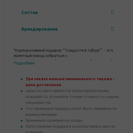
Состав
Брендирование
"Корпоративный подарок ""Сладости в тубусе"" - это
приятный повод собраться с
коллегами за чашечкой чая в перерыв и обсудить рабочие
Подробнее
моменты."
При заказе меньше минимального тиража -
цена договорная
Цены на сайте являются ориентировочными,
пожалуйста, уточняйте точную стоимость у наших
специалистов
Составляющие подарка могут быть заменены по
вашему желанию
Временное хранение на складе
Изготовление подарка в корпоративных цветах
компании