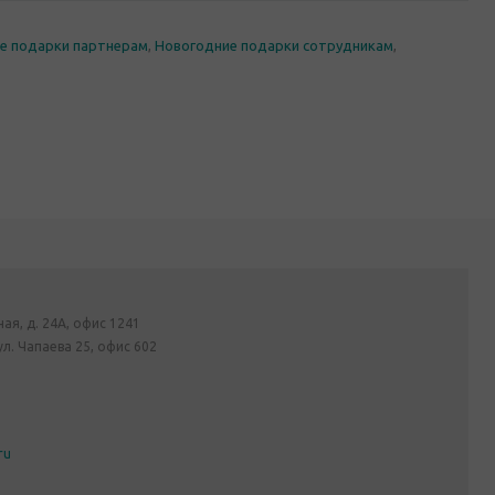
е подарки партнерам
,
Новогодние подарки сотрудникам
,
ная, д. 24А, офис 1241
ул. Чапаева 25, офис 602
ru