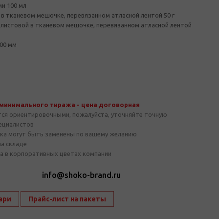
и 100 мл
 в тканевом мешочке, перевязанном атласной лентой 50 г
олистовой в тканевом мешочке, перевязанном атласной лентой
00 мм
 минимального тиража - цена договорная
тся ориентировочными, пожалуйста, уточняйте точную
пециалистов
ка могут быть заменены по вашему желанию
на складе
а в корпоративных цветах компании
1
info@shoko-brand.ru
ари
Прайс-лист на пакеты