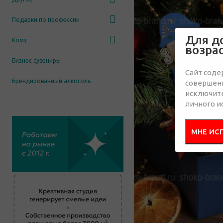
Подарки по профессии
Для д
Кому
возра
Бизнес сувениры
Сайт соде
Брендированный алкоголь
совершенн
исключит
личного и
МНЕ ИС