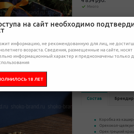
4 854 руб.
Много
оступа на сайт необходимо подтверд
Отправить запрос
ст
ржит информацию, не рекомендованную для лиц, не достиг
олетнего возраста. Сведения, размещенные на сайте, носят
ельно информационный характер и преднозначены только 
спользования
от 15
от 30
5 585 руб.
5 296 руб.
5 
ПОЛНИЛОСЬ 18 ЛЕТ
Состав
Брендир
Коробка из кашир
Орехокол-щелкунч
Орех грецкий кра