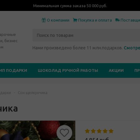
Минимальная сумма заказа 50 000 руб.
О компании
Покупка и оплата
Поставщ
дарочные
и, бизнес
ом
Нами произведено более 11 млн.подарков.
Смотре
ИП ПОДАРКИ
ШОКОЛАД РУЧНОЙ РАБОТЫ
АКЦИИ
П
дарки
-
Сон щелкунчика
чика