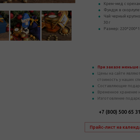
Крем-мед с орехам
Фундук в скорлупе
Чай черный крупн
30 г
Размер: 220*200*1
При заказе меньше
Цены на сайте являю
стоимость у наших с
Составляющие подар
Временное хранение 
Изготовление подарк
+7 (800) 500 65 3
Прайс-лист на календ