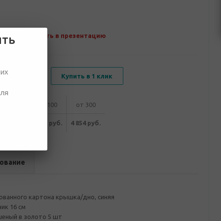
Добавить в презентацию
ить
ших
В корзину
Купить в 1 клик
для
от 50
от 100
от 300
143 руб.
4 998 руб.
4 854 руб.
ование
ованного картона крышка/дно, синяя
ик 16 см
шеный в золото 5 шт