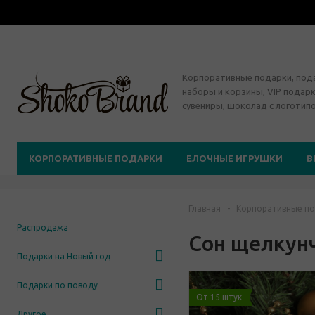
Корпоративные подарки, по
наборы и корзины, VIP подарк
сувениры, шоколад с логотип
КОРПОРАТИВНЫЕ ПОДАРКИ
ЕЛОЧНЫЕ ИГРУШКИ
В
Главная
-
Корпоративные по
Распродажа
Сон щелкун
Подарки на Новый год
Подарки по поводу
От 15 штук
Другое