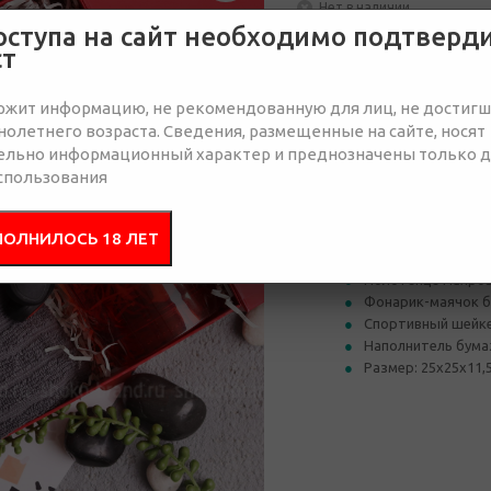
Нет в наличии
оступа на сайт необходимо подтверд
ст
Отправить запрос
ржит информацию, не рекомендованную для лиц, не достиг
олетнего возраста. Сведения, размещенные на сайте, носят
ельно информационный характер и преднозначены только 
спользования
Состав
Брендир
ПОЛНИЛОСЬ 18 ЛЕТ
Коробка из кашир
Полотенце махров
Фонарик-маячок б
Спортивный шейке
Наполнитель бум
Размер: 25х25х11,