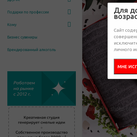
Для д
Подарки по профессии
возра
Кому
Сайт соде
совершенн
Бизнес сувениры
исключит
личного и
Брендированный алкоголь
МНЕ ИС