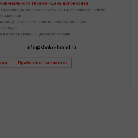
 минимального тиража - цена договорная
тся ориентировочными, пожалуйста, уточняйте точную
пециалистов
ка могут быть заменены по вашему желанию
на складе
а в корпоративных цветах компании
1
info@shoko-brand.ru
ари
Прайс-лист на пакеты