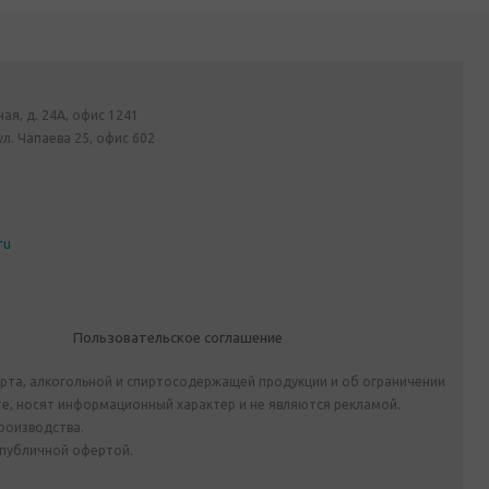
ная, д. 24А, офис 1241
ул. Чапаева 25, офис 602
ru
Пользовательское соглашение
ирта, алкогольной и спиртосодержащей продукции и об ограничении
е, носят информационный характер и не являются рекламой.
роизводства.
 публичной офертой.