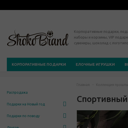
Корпоративные подарки, по
наборы и корзины, VIP подарк
сувениры, шоколад с логотип
КОРПОРАТИВНЫЕ ПОДАРКИ
ЕЛОЧНЫЕ ИГРУШКИ
В
Главная
-
Коллекция прошлы
Распродажа
Спортивный
Подарки на Новый год
Подарки по поводу
Другое