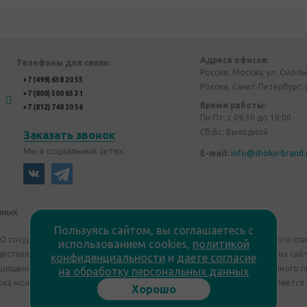
Адреса офисов:
Телефоны для связи:
Россия, Москва, ул. Смоль
+7 (499) 638 20 55
Россия, Санкт-Петербург, 
+7 (800) 500 65 31
Время работы:
+7 (812) 748 20 56
Пн-Пт: с 09:30 до 18:00
Сб,Вс: Выходной
Заказать звонок
Мы в социальных сетях:
E-mail:
info@shoko-brand.
нных
Политика конфиденциальности
Пользуясь сайтом, вы соглашаетесь с
"О государственном регулировании производства и оборота этилового сп
использованием cookies,
политикой
уществляем дистанционную торговлю. Все материалы, размещенные на сайт
конфиденциальности
и
даете согласие
ащищены "Shoko Brand". Авторские корпоративные подарки собственного п
на обработку персональных данных
ка может отличаться от изображения. Информация на сайте не является
Хорошо
Сведения о продавце: