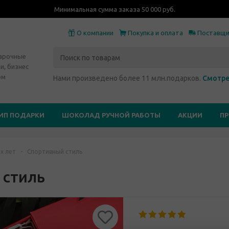
Минимальная сумма заказа 50 000 руб.
О компании
Покупка и оплата
Поставщ
дарочные
и, бизнес
ом
Нами произведено более 11 млн.подарков.
Смотре
ИП ПОДАРКИ
ШОКОЛАД РУЧНОЙ РАБОТЫ
АКЦИИ
П
х лет
-
Спортивный стиль
 стиль