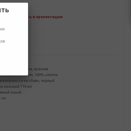
ить
Добавить в презентацию
ших
для
ование
ованного картона, красная
ое серое 35*70 см, 100% хлопок
езопасности на обувь, черный
р красный 710 мл
ажный серый
5 см